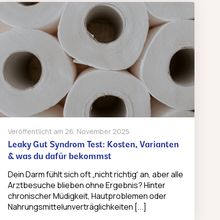
Veröffentlicht am
26. November 2025
Leaky Gut Syndrom Test: Kosten, Varianten
& was du dafür bekommst
Dein Darm fühlt sich oft „nicht richtig“ an, aber alle
Arztbesuche blieben ohne Ergebnis? Hinter
chronischer Müdigkeit, Hautproblemen oder
Nahrungsmittelunverträglichkeiten [...]