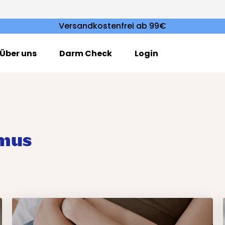
Versandkostenfrei ab 99€
Über uns
Darm Check
Login
smus