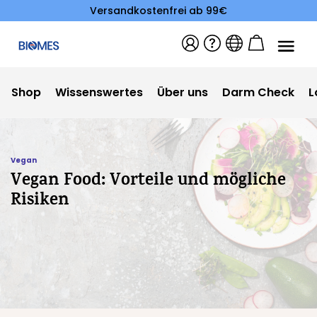
Versandkostenfrei ab 99€
Shop
Wissenswertes
Über uns
Darm Check
L
Vegan
Vegan Food: Vorteile und mögliche
Risiken