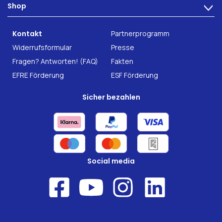
Shop
Darmgesundheit
>
Karriere
INTEST.pro
Fitness & Wohlbefinden
B2B Solutions
Kontakt
Partnerprogramm
Nahrungsergänzung
Forschung
Widerrufsformular
Presse
Fragen? Antworten! (FAQ)
Fakten
EFRE Förderung
ESF Förderung
Sicher bezahlen
Social media