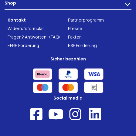
Shop
Darmgesundheit
>
Karriere
INTEST.pro
Fitness & Wohlbefinden
B2B Solutions
Kontakt
Partnerprogramm
Nahrungsergänzung
Forschung
Widerrufsformular
Presse
Fragen? Antworten! (FAQ)
Fakten
EFRE Förderung
ESF Förderung
Sicher bezahlen
Social media