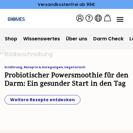
Versandkostenfrei ab 99€
Shop
Wissenswertes
Über uns
Darm Check
L
Ernährung
,
Rezepte & Anregungen
,
Vegetarisch
Probiotischer Powersmoothie für den
Darm: Ein gesunder Start in den Tag
Weitere Rezepte entdecken