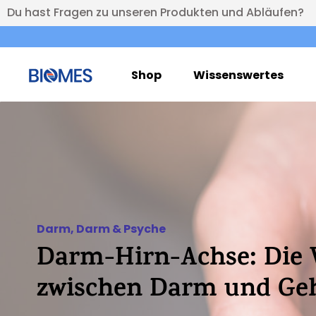
Du hast Fragen zu unseren Produkten und Abläufen?
Shop
Wissenswertes
Darm
,
Darm & Psyche
Darm-Hirn-Achse: Die 
zwischen Darm und Ge