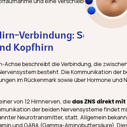
offaufnahme und eine Verschiebung des Bakteri
irn-Verbindung: So kommun
nd Kopfhirn
rn-Achse beschreibt die Verbindung, die zwisch
Nervensystem besteht. Die Kommunikation der b
ungen im Rückenmark sowie über Hormone und N
 einer von 12 Hirnnerven, die
das ZNS direkt mi
mmunikation der beiden Nervensysteme findet mi
nnter Neurotransmitter, statt. Allgemein bekan
pamin und GABA (Gamma-Aminobuttersäure). Die