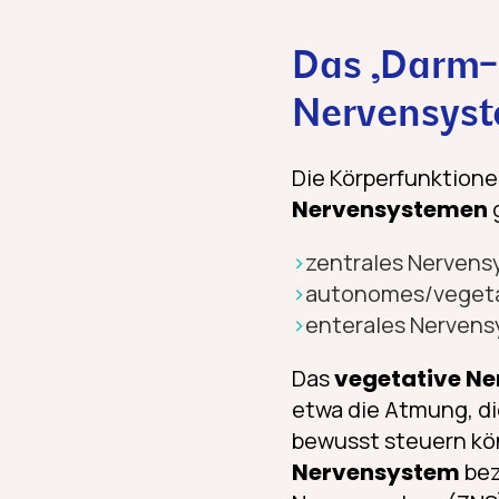
Das „Darm-G
Nervensys
Die Körperfunktion
Nervensystemen
zentrales Nervens
autonomes/vegeta
enterales Nervens
Das
vegetative N
etwa die Atmung, di
bewusst steuern kö
Nervensystem
bez