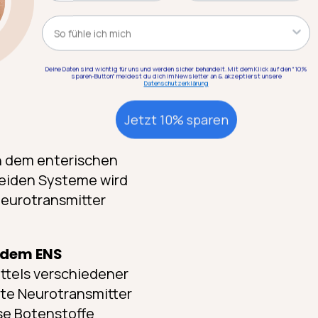
engleichgewichts im
Kategorie
Deine Daten sind wichtig für uns und werden sicher behandelt. Mit dem Klick auf den "10%
sparen-Button" meldest du dich im Newsletter an & akzeptierst unsere
izieren
Datenschutzerklärung
Jetzt 10% sparen
en dem enterischen
eiden Systeme wird
eurotransmitter
t dem ENS
ttels verschiedener
nte Neurotransmitter
se Botenstoffe