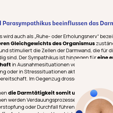
 Parasympathikus beeinflussen das Dar
wird auch als „Ruhe- oder Erholungsnerv“ bezeich
neren Gleichgewichts des Organismus
zuständ
d stimuliert die Zellen der Darmwand, die für 
ig sind. Der Sympathikus ist hingegen für
eine 
chaft
in Ausnahmesituationen verantwortlich: Er 
ng oder in Stresssituationen aktiviert und verse
ereitschaft. Im Gegenzug drosselt er die Verda
nen
die Darmtätigkeit somit unmittelbar be
nen werden Verdauungsprozesse reduziert ausge
stopfung oder Durchfall führen kann. Langfristi