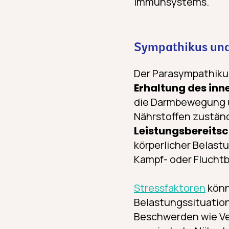
Immunsystems.
Sympathikus und
Der Parasympathikus 
Erhaltung des in
die Darmbewegung un
Nährstoffen zuständ
Leistungsbereits
körperlicher Belastu
Kampf- oder Fluchtb
Stressfaktoren
kön
Belastungssituatio
Beschwerden wie Ver