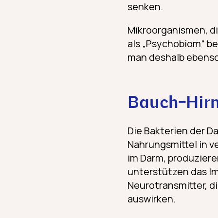
senken.
Mikroorganismen, d
als „Psychobiom“ b
man deshalb ebenso 
Bauch-Hirn
Die Bakterien der D
Nahrungsmittel in v
im Darm, produzier
unterstützen das I
Neurotransmitter, d
auswirken.