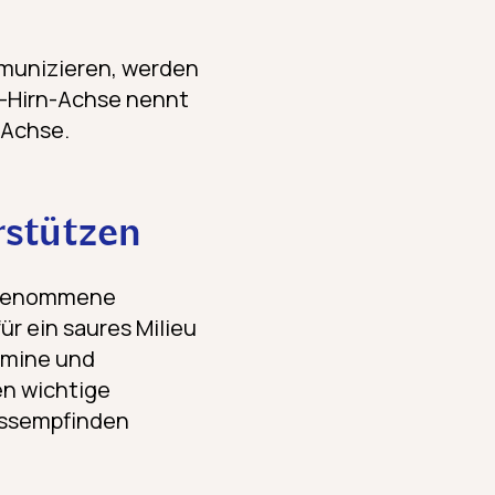
munizieren, werden
m-Hirn-Achse nennt
-Achse.
rstützen
ufgenommene
r ein saures Milieu
amine und
n wichtige
ressempfinden