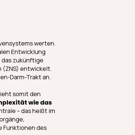
ervensystems werten.
alen Entwicklung
 das zukünftige
 (ZNS) entwickelt.
gen-Darm-Trakt an.
ieht somit den
mplexität wie das
trale – das heißt im
vorgänge,
e Funktionen des