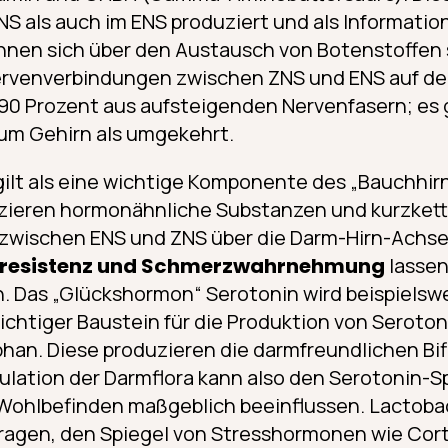
S als auch im ENS produziert und als Informatio
nnen sich über den Austausch von Botenstoffen 
Nervenverbindungen zwischen ZNS und ENS auf de
90 Prozent aus aufsteigenden Nervenfasern; es
um Gehirn als umgekehrt.
gilt als eine wichtige Komponente des „Bauchhirn
zieren hormonähnliche Substanzen und kurzketti
zwischen ENS und ZNS über die Darm-Hirn-Achse
ssresistenz und Schmerzwahrnehmung
lassen
. Das „Glückshormon“ Serotonin wird beispielsw
ichtiger Baustein für die Produktion von Serotoni
an. Diese produzieren die darmfreundlichen Bif
ulation der Darmflora kann also den Serotonin-S
 Wohlbefinden maßgeblich beeinflussen. Lactoba
agen, den Spiegel von Stresshormonen wie Cort