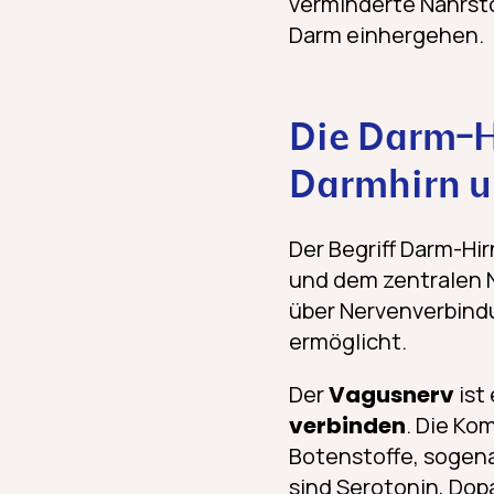
verminderte Nährst
Darm einhergehen.
Die Darm-H
Darmhirn u
Der Begriff Darm-Hi
und dem zentralen 
über Nervenverbind
ermöglicht.
Der
Vagusnerv
ist
verbinden
. Die Ko
Botenstoffe, sogena
sind Serotonin, Do