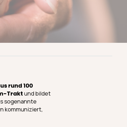
us rund 100
rm-Trakt
und bildet
ses sogenannte
rn kommuniziert,
.