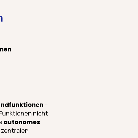
n
enen
undfunktionen
–
 Funktionen nicht
ls
autonomes
 zentralen