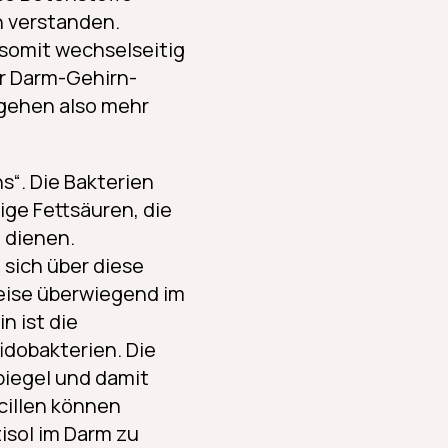
n verstanden.
somit wechselseitig
r Darm-Gehirn-
 gehen also mehr
s“. Die Bakterien
ge Fettsäuren, die
 dienen.
 sich über diese
eise überwiegend im
n ist die
idobakterien. Die
piegel und damit
cillen können
isol im Darm zu