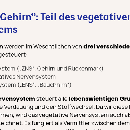
ehirn“: Teil des vegetative
tems
en werden im Wesentlichen von
drei verschied
gesteuert:
ystem („ZNS“, Gehirn und Rückenmark)
tives Nervensystem
ystem („ENS“, „Bauchhirn“)
ervensystem
steuert alle
lebenswichtigen Gr
e Verdauung und den Stoffwechsel. Da wir diese
nnen, wird das vegetative Nervensystem auch a
eichnet. Es fungiert als Vermittler zwischen dem