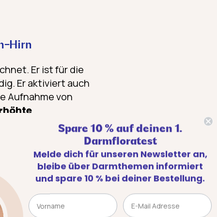
m-Hirn
net. Er ist für die
ig. Er aktiviert auch
die Aufnahme von
erhöhte
wird bei
Spare 10 % auf deinen 1.
tzt den Körper in
Darmfloratest
uungsfunktionen.
Melde dich für unseren Newsletter an,
bleibe über Darmthemen informiert
einflussen
: In
und spare 10 % bei deiner Bestellung.
führt, was zu
Name
Email
g kann damit eine