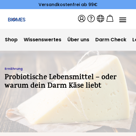
Versandkostenfrei ab 99€
Shop
Wissenswertes
Über uns
Darm Check
L
Ernährung
Probiotische Lebensmittel – oder
warum dein Darm Käse liebt