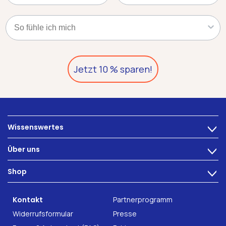
Kategorie
Jetzt 10 % sparen!
Wissenswertes
>
Ernährung
Über uns
>
Darmbeschwerden
Technologie
Shop
Darmgesundheit
>
Karriere
INTEST.pro
Fitness & Wohlbefinden
B2B Solutions
Kontakt
Partnerprogramm
Nahrungsergänzung
Forschung
Widerrufsformular
Presse