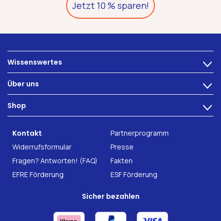
Jetzt 10 % sparen!
Wissenswertes
>
Ernährung
Über uns
>
Darmbeschwerden
Technologie
Shop
Darmgesundheit
>
Karriere
INTEST.pro
Fitness & Wohlbefinden
B2B Solutions
Kontakt
Partnerprogramm
Nahrungsergänzung
Forschung
Widerrufsformular
Presse
Fragen? Antworten! (FAQ)
Fakten
EFRE Förderung
ESF Förderung
Sicher bezahlen