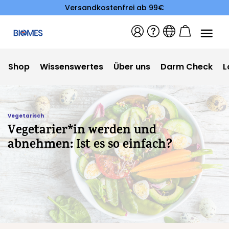
Versandkostenfrei ab 99€
Shop
Wissenswertes
Über uns
Darm Check
L
Vegetarisch
Vegetarier*in werden und
abnehmen: Ist es so einfach?