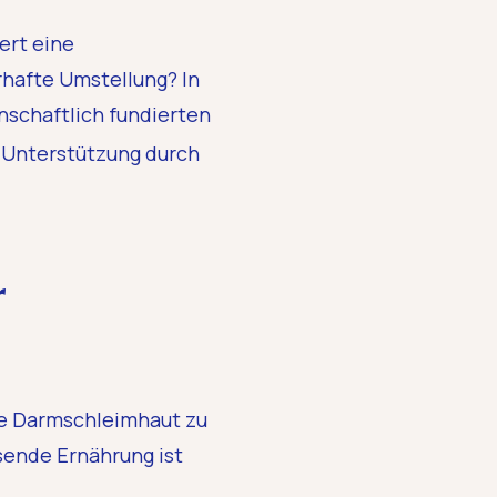
ert eine
rhafte Umstellung? In
schaftlich fundierten
t Unterstützung durch
r
die Darmschleimhaut zu
sende Ernährung ist