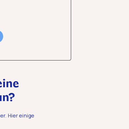
eine
an?
er. Hier einige