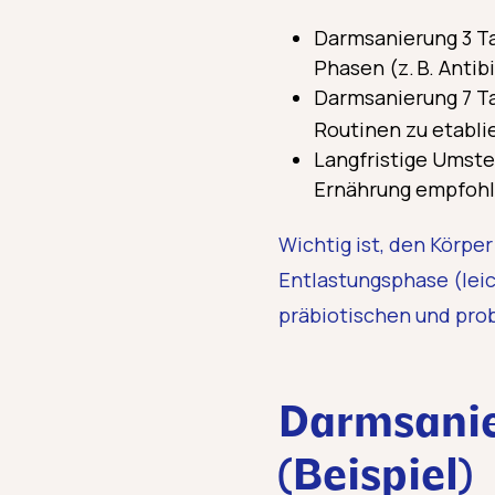
Darmsanierung 3 Ta
Phasen (z. B. Antibi
Darmsanierung 7 Ta
Routinen zu etabli
Langfristige Umste
Ernährung empfoh
Wichtig ist, den Körpe
Entlastungsphase (leich
präbiotischen und pro
Darmsanie
(Beispiel)