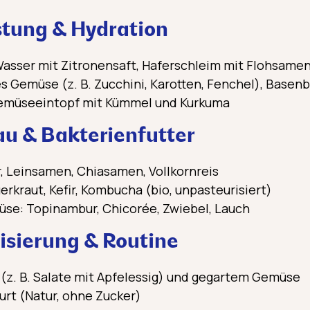
astung & Hydration
asser mit Zitronensaft, Haferschleim mit Flohsame
s Gemüse (z. B. Zucchini, Karotten, Fenchel), Basen
Gemüseeintopf mit Kümmel und Kurkuma
au & Bakterienfutter
r, Leinsamen, Chiasamen, Vollkornreis
rkraut, Kefir, Kombucha (bio, unpasteurisiert)
se: Topinambur, Chicorée, Zwiebel, Lauch
lisierung & Routine
(z. B. Salate mit Apfelessig) und gegartem Gemüse
urt (Natur, ohne Zucker)