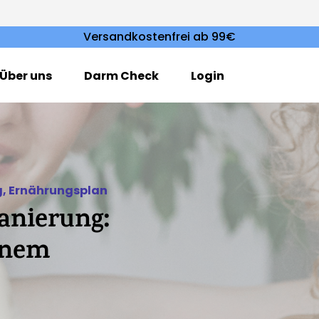
Versandkostenfrei ab 99€
Über uns
Darm Check
Login
g
,
Ernährungsplan
anierung:
einem