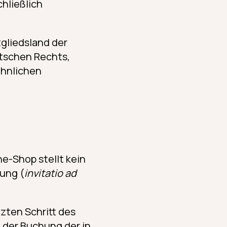
hließlich
tgliedsland der
utschen Rechts,
öhnlichen
e-Shop stellt kein
ung (
invitatio ad
zten Schritt des
 der Buchung der in