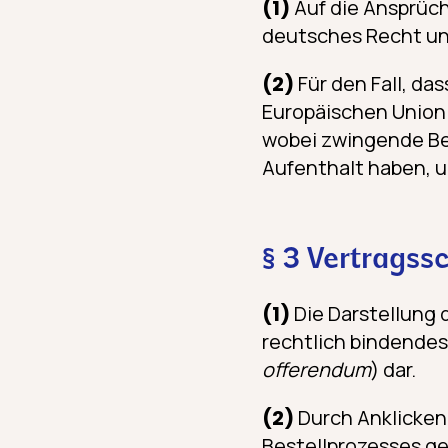
(1)
Auf die Ansprüch
deutsches Recht un
(2)
Für den Fall, da
Europäischen Union 
wobei zwingende Be
Aufenthalt haben, u
§ 3 Vertragss
(1)
Die Darstellung 
rechtlich bindendes
offerendum
) dar.
(2)
Durch Anklicken 
Bestellprozesses ge