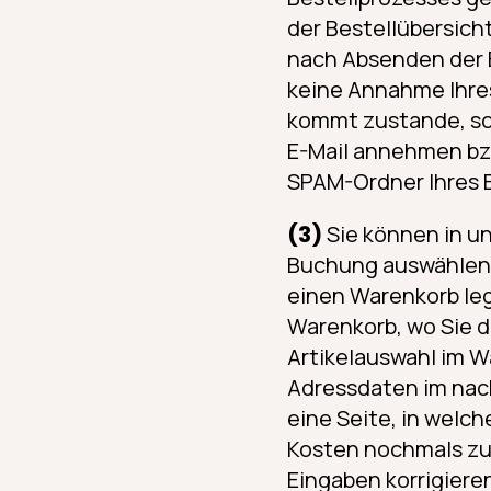
der Bestellübersich
nach Absenden der B
keine Annahme Ihres
kommt zustande, so
E-Mail annehmen bzw
SPAM-Ordner Ihres E
(3)
Sie können in u
Buchung auswählen, 
einen Warenkorb leg
Warenkorb, wo Sie d
Artikelauswahl im W
Adressdaten im nach
eine Seite, in welch
Kosten nochmals zu
Eingaben korrigiere