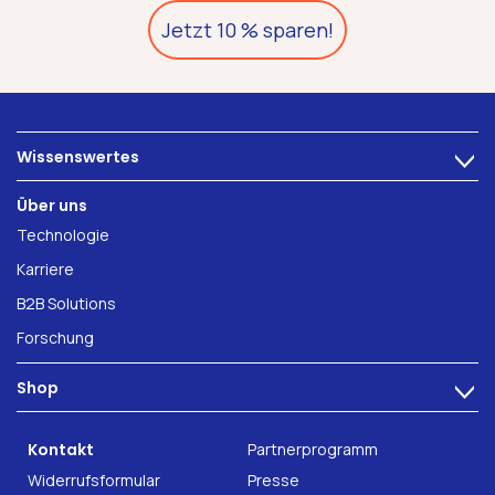
Jetzt 10 % sparen!
Wissenswertes
>
Ernährung
Über uns
Darmbeschwerden
Technologie
Darmgesundheit
Karriere
Fitness & Wohlbefinden
B2B Solutions
Forschung
Shop
>
INTEST.pro
Kontakt
Partnerprogramm
Nahrungsergänzung
Widerrufsformular
Presse