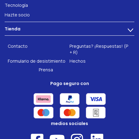
Problemas intestinales
Tecnología
Salud intestinal
Hazte socio
Fitness & Bienestar
Tienda
>
INTEST.pro
Contacto
Preguntas? ¡Respuestas! (P
Nuestros complementos alimenticios
+ R)
Formulario de desistimiento
Hechos
Prensa
Pago seguro con
medios sociales