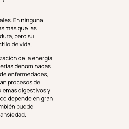
ales. En ninguna
es más que las
ura, pero su
ilo de vida.
ización de la energía
acterias denominadas
s de enfermedades,
ocan procesos de
blemas digestivos y
sico depende en gran
también puede
 ansiedad.