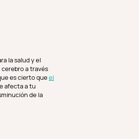
a la salud y el
 cerebro a través
que es cierto que
el
e afecta a tu
isminución de la