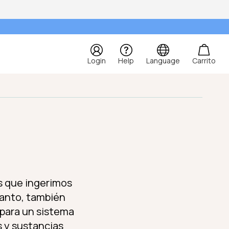
Login
Help
Language
Carrito
os que ingerimos
 tanto, también
o para un sistema
s y sustancias