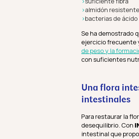
suficiente fibra
almidón resistent
bacterias de ácido 
Se ha demostrado que
ejercicio frecuente 
de peso y la formac
con suficientes nutr
Una flora inte
intestinales
Para restaurar la flo
desequilibrio. Con
I
intestinal que prop