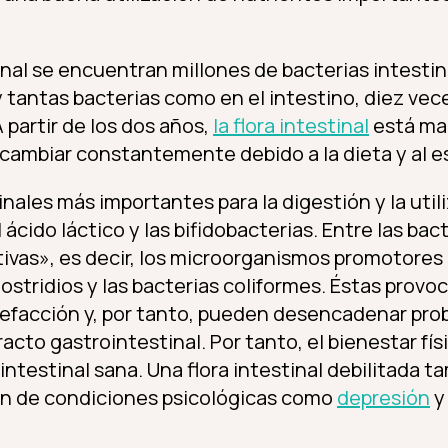
inal se encuentran millones de bacterias intestin
 tantas bacterias como en el intestino, diez vec
A partir de los dos años,
la flora intestinal
está mad
ambiar constantemente debido a la dieta y al est
inales más importantes para la digestión y la util
l ácido láctico y las bifidobacterias. Entre las b
ivas», es decir, los microorganismos promotore
ostridios y las bacterias coliformes. Éstas prov
efacción y, por tanto, pueden desencadenar pro
cto gastrointestinal. Por tanto, el bienestar fí
intestinal sana. Una flora intestinal debilitada 
ión de condiciones psicológicas como
depresión
y