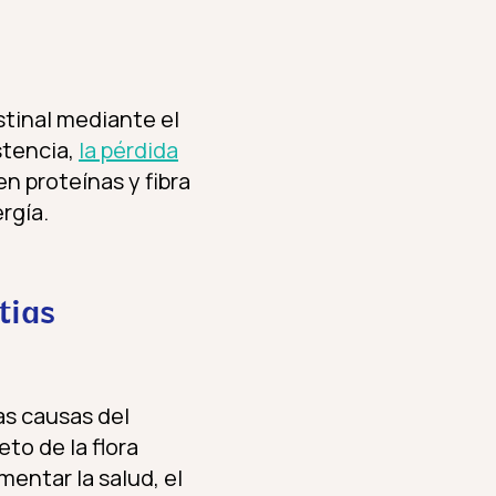
stinal mediante el
stencia,
la pérdida
en proteínas y fibra
rgía.
tias
las causas del
eto de la flora
entar la salud, el