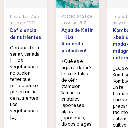
Posted on
21 de
Posted on
7 de
Posted
mayo de 2021
junio de 2021
mayo d
Agua de Kéfir
Deficiencia
Kombu
– ¡La
de nutrientes
¿bebi
limonada
moda 
Con una dieta
probiótica!
milag
sana y variada
natura
[…] los
¿Qué es el
vegetarianos
agua de kéfir?
¿Qué e
no suelen
Los cristales
Kombuc
tener que
de kéfir
Kombu
preocuparse
(también
un té
por carencia
llamados
fermen
de nutrientes.
cristales
que se
Los
japoneses,
prepar
vegetarianos
algas
fácilm
[...]
japonesas,
utiliza
tibicos o algas
cultivo