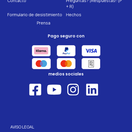
Contacto
Preguntas? ¡Respuestas! (P
Nuestros complementos alimenticios
+ R)
Formulario de desistimiento
Hechos
Prensa
Pago seguro con
medios sociales
AVISO LEGAL