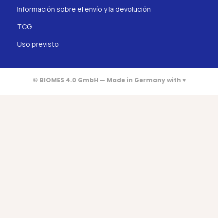
Información sobre el envío y la devolución
TCG
Uso previsto
© BIOMES 4.0 GmbH — Made in Germany with ♥