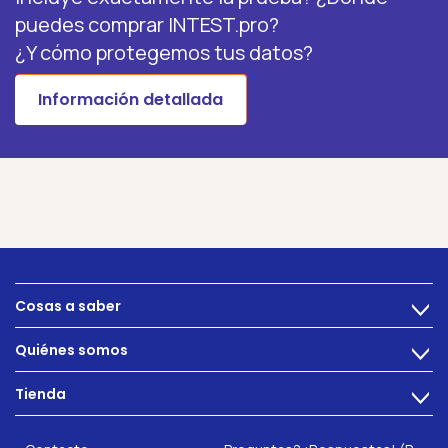
puedes comprar INTEST.pro?
¿Y cómo protegemos tus datos?
Información detallada
Cosas a saber
>
Alimentacion
Quiénes somos
>
Problemas intestinales
Tecnología
Tienda
Salud intestinal
>
Hazte socio
INTEST.pro
Fitness & Bienestar