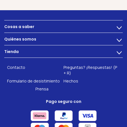
Cosas a saber
>
Alimentacion
Quiénes somos
>
Problemas intestinales
Tecnología
Tienda
Salud intestinal
>
Hazte socio
INTEST.pro
Fitness & Bienestar
Contacto
Preguntas? ¡Respuestas! (P
Nuestros complementos alimenticios
+ R)
Formulario de desistimiento
Hechos
Prensa
Pago seguro con