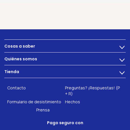
Cosas a saber
>
Alimentacion
Quiénes somos
>
Problemas intestinales
Tecnología
Tienda
Salud intestinal
>
Hazte socio
INTEST.pro
Fitness & Bienestar
Contacto
Preguntas? ¡Respuestas! (P
Nuestros complementos alimenticios
+ R)
Formulario de desistimiento
Hechos
Prensa
Pago seguro con