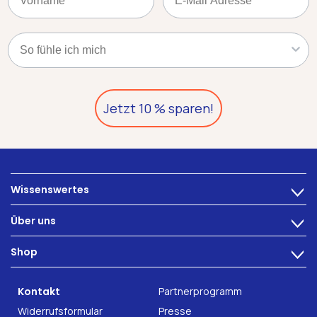
Kategorie
Jetzt 10 % sparen!
Wissenswertes
>
Ernährung
Über uns
>
Darmbeschwerden
Technologie
Shop
Darmgesundheit
>
Karriere
INTEST.pro
Fitness & Wohlbefinden
B2B Solutions
Kontakt
Partnerprogramm
Nahrungsergänzung
Forschung
Widerrufsformular
Presse