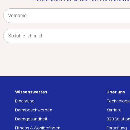
Name
Kategorie
Wissenswertes
Über uns
Ernährung
Technologi
Darmbeschwerden
Karriere
Darmgesundheit
B2B Solutio
Fitness & Wohlbefinden
Forschung