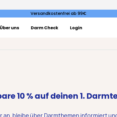
Versandkostenfrei ab 99€
Über uns
Darm Check
Login
are 10 % auf deinen 1. Darmt
r an, bleibe über Darmthemen informiert un