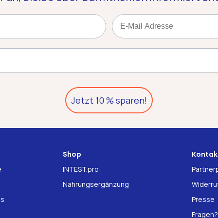
Email
Jetzt 10 % sparen!
Shop
Kontak
e
INTEST.pro
Partne
Nahrungsergänzung
Widerru
ns
Presse
Fragen?