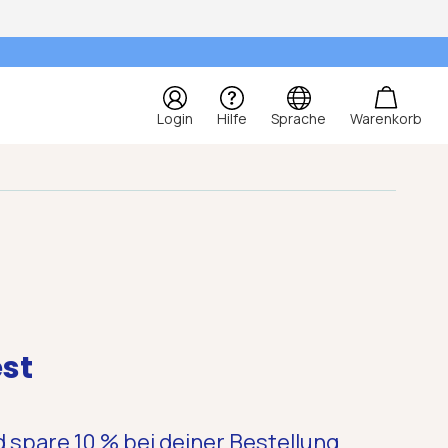
Login
Hilfe
Sprache
Warenkorb
est
d
spare 10 %
bei deiner Bestellung.