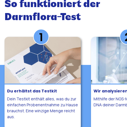
So funktioniert der
Darmflora-Test
Spare 10 % auf deinen 1. Darmfloratest
Melde dich für unseren Newsletter an, bleibe über
Du erhältst das Testkit
Wir analysiere
Darmthemen informiert und spare 10 % bei deiner
Bestellung.
Dein Testkit enthält alles, was du zur
Mithilfe der NGS-
einfachen Probenentnahme zu Hause
DNA deiner Darmba
Name
Email
brauchst. Eine winzige Menge reicht
aus.
Kategorie