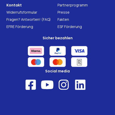
B2B Solutions
Kontakt
Partnerprogramm
Nahrungsergänzung
Forschung
Widerrufsformular
Presse
Fragen? Antworten! (FAQ)
Fakten
EFRE Förderung
ESF Förderung
Sicher bezahlen
Social media