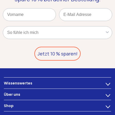
Name
Email
Kategorie
Jetzt 10 % sparen!
Wissenswertes
>
Ernährung
Über uns
>
Darmbeschwerden
Technologie
Shop
Darmgesundheit
>
Karriere
INTEST.pro
Fitness & Wohlbefinden