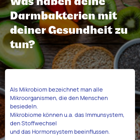
Was haben deine
Darmbakterien mit
deiner Gesundheit zu
tun?
Als Mikrobiom bezeichnet man alle
Mikroorganismen, die den Menschen
besiedeln.
Mikrobiome können u.a. das Immunsystem,
den Stoffwechsel
und das Hormonsystem beeinflussen.