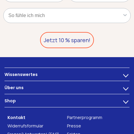
Kategorie
Jetzt 10 % sparen!
Wissenswertes
>
Ernährung
Über uns
>
Darmbeschwerden
Technologie
Shop
Darmgesundheit
>
Karriere
INTEST.pro
Fitness & Wohlbefinden
B2B Solutions
Kontakt
Partnerprogramm
Nahrungsergänzung
Forschung
Widerrufsformular
Presse