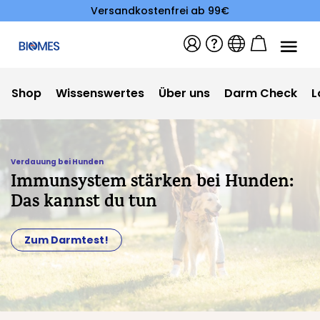
Versandkostenfrei ab 99€
Shop
Wissenswertes
Über uns
Darm Check
L
Verdauung bei Hunden
Immunsystem stärken bei Hunden:
Das kannst du tun
Zum Darmtest!