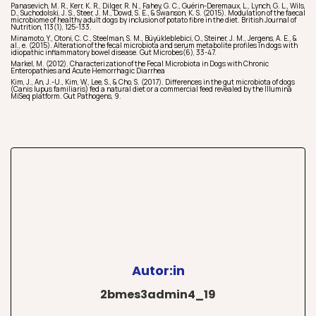
Panasevich, M. R., Kerr, K. R., Dilger, R. N., Fahey, G. C., Guérin-Deremaux, L., Lynch, G. L., Wils,
D., Suchodolski, J. S., Steer, J. M., Dowd, S. E., & Swanson, K. S. (2015). Modulation of the faecal
microbiome of healthy adult dogs by inclusion of potato fibre in the diet. British Journal of
Nutrition, 113(1), 125-133.
Minamoto, Y., Otoni, C. C., Steelman, S. M., Büyükleblebici, O., Steiner, J. M., Jergens, A. E., &
al., e. (2015). Alteration of the fecal microbiota and serum metabolite profiles in dogs with
idiopathic inflammatory bowel disease. Gut Microbes(6), 33-47.
Markel, M. (2012). Characterization of the Fecal Microbiota in Dogs with Chronic
Enteropathies and Acute Hemorrhagic Diarrhea
Kim, J., An, J.-U., Kim, W., Lee, S., & Cho, S. (2017). Differences in the gut microbiota of dogs
(Canis lupus familiaris) fed a natural diet or a commercial feed revealed by the Illumina
MiSeq platform. Gut Pathogens, 9.
Autor:in
2bmes3admin4_19