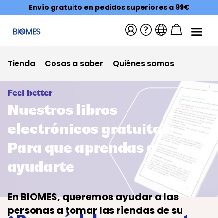
Envío gratuito en pedidos superiores a 99€
Tienda
Cosas a saber
Quiénes somos
Feel better
Nuestros libros
electrónicos gratuitos:
Para que aprendas a
ayudarte
En BIOMES, queremos ayudar a las
personas a tomar las riendas de su