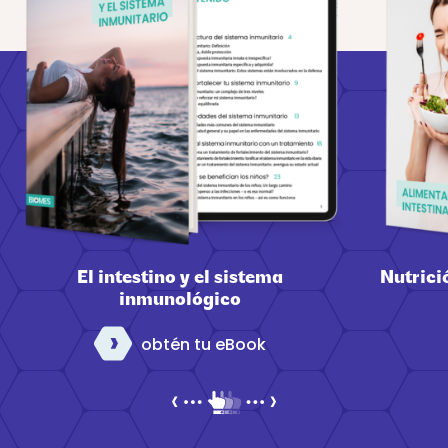
El intestino y el sistema
Nutrici
inmunológico
obtén tu eBook