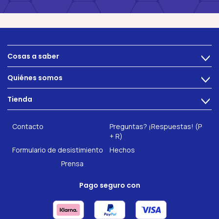
Cosas a saber
>
Alimentacion
Quiénes somos
>
Problemas intestinales
Tecnología
Tienda
Salud intestinal
>
Hazte socio
INTEST.pro
Fitness & Bienestar
Contacto
Preguntas? ¡Respuestas! (P
Nuestros complementos alimenticios
+ R)
Formulario de desistimiento
Hechos
Prensa
Pago seguro con