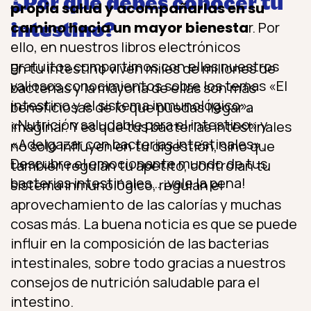
¿Por qué debes conocer tu
propia salud y acompañarlas en su
camino hacia un mayor bienesta
r. Por
intestino?
ello, en nuestros libros electrónicos
gratuitos compartimos con ellas nuestros
En tu intestino viven miles de millones de
valiosos conocimientos sobre los temas «El
bacterias y la mayoría de ellas son más
intestino y el sistema inmunológico»,
beneficiosas de lo que puedas llegar a
«Nutrición saludable para el intestino» y
imaginar. Y es que tus bacterias intestinales
«Adelgazar con bacterias intestinales».
no solo influyen en tu digestión, sino que
Descubre el emocionante mundo de tus
también regulan tu apetito, controlan tu
bacterias intestinales… ¡vale la pena!
sistema inmunológico, regulan el
aprovechamiento de las calorías y muchas
cosas más. La buena noticia es que se puede
influir en la composición de las bacterias
intestinales, sobre todo gracias a nuestros
consejos de nutrición saludable para el
intestino.