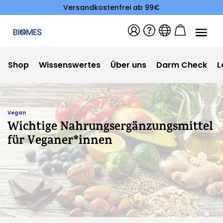
Versandkostenfrei ab 99€
Shop
Wissenswertes
Über uns
Darm Check
L
Vegan
Wichtige Nahrungsergänzungsmittel
für Veganer*innen