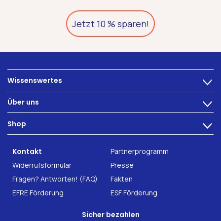
Jetzt 10 % sparen!
Wissenswertes
>
Ernährung
Über uns
>
Darmbeschwerden
Technologie
Shop
Darmgesundheit
>
Karriere
INTEST.pro
Fitness & Wohlbefinden
B2B Solutions
Kontakt
Partnerprogramm
Nahrungsergänzung
Forschung
Widerrufsformular
Presse
Fragen? Antworten! (FAQ)
Fakten
EFRE Förderung
ESF Förderung
Sicher bezahlen