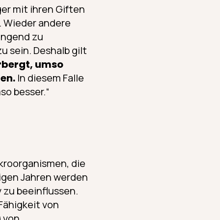
er mit ihren Giften
. Wieder andere
ingend zu
 sein. Deshalb gilt
rbergt, umso
ren.
In diesem Falle
so besser.“
ikroorganismen, die
igen Jahren werden
 zu beeinflussen.
Fähigkeit von
g von