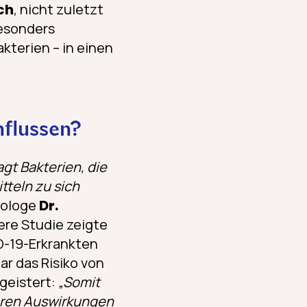
ch
, nicht zuletzt
esonders
kterien – in einen
nflussen?
gt Bakterien, die
tteln zu sich
biologe
Dr.
ere Studie zeigte
D-19-Erkrankten
ar das Risiko von
geistert:
„Somit
eren Auswirkungen