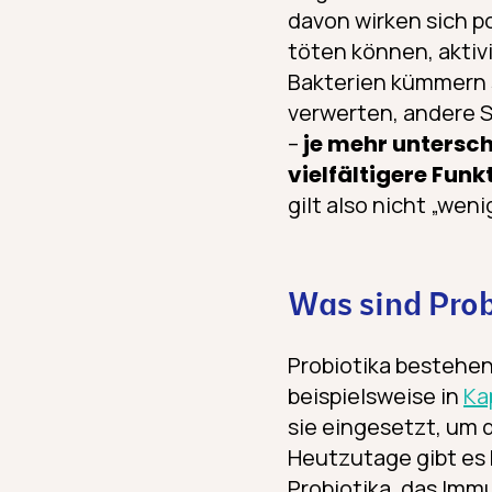
davon wirken sich p
töten können, akti
Bakterien kümmern 
verwerten, andere S
–
je mehr untersc
vielfältigere Funk
gilt also nicht „wen
Was sind Prob
Probiotika bestehen
beispielsweise in
Ka
sie eingesetzt, um 
Heutzutage gibt es 
Probiotika, das Imm