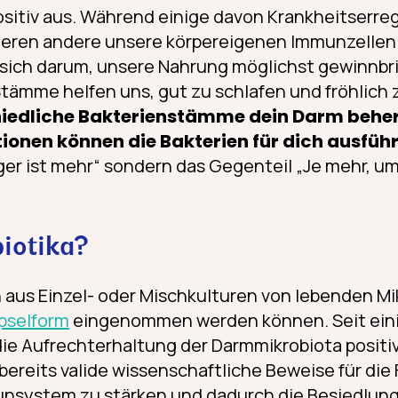
ositiv aus. Während einige davon Krankheitserreg
vieren andere unsere körpereigenen Immunzellen
sich darum, unsere Nahrung möglichst gewinnbr
tämme helfen uns, gut zu schlafen und fröhlich zu
hiedliche Bakterienstämme dein Darm behe
tionen können die Bakterien für dich ausfüh
iger ist mehr“ sondern das Gegenteil „Je mehr, um
iotika?
 aus Einzel- oder Mischkulturen von lebenden M
pselform
eingenommen werden können. Seit ein
die Aufrechterhaltung der Darmmikrobiota positiv
bereits valide wissenschaftliche Beweise für die 
unsystem zu stärken und dadurch die Besiedlun