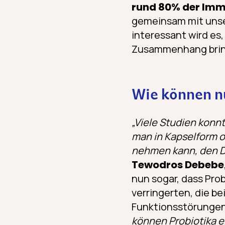
rund 80% der Imm
gemeinsam mit unse
interessant wird es
Zusammenhang brin
Wie können nü
„Viele Studien konnt
man in Kapselform o
nehmen kann, den D
Tewodros Debebe
nun sogar, dass Pro
verringerten, die be
Funktionsstörungen 
können Probiotika 