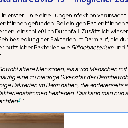
ta und COVID-19 – möglicher 
n erster Linie eine Lungeninfektion verursacht,
tient*innen gefunden. Bei einigen Patient*innen 
en, einschließlich Durchfall. Zusätzlich wiesen 
Fehlbesiedlung der Bakterien im Darm auf, die du
r nützlicher Bakterien wie
Bifidobacterium
und
.
Sowohl ältere Menschen, als auch Menschen mit
äufig eine zu niedrige Diversität der Darmbewohn
enige Bakterien im Darm haben, die andererseits 
Bakterienstämmen bestehen. Das kann man nun a
3
achten
.“