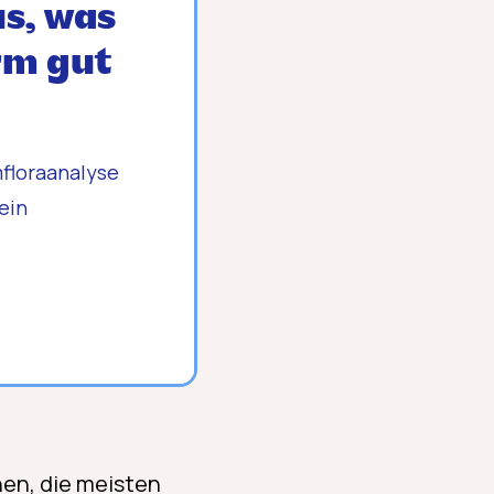
s, was
rm gut
mfloraanalyse
 ein
en, die meisten