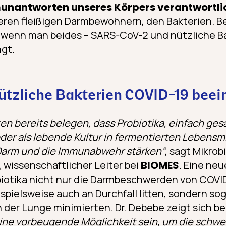
unantworten unseres Körpers verantwortli
ren fleißigen Darmbewohnern, den Bakterien. B
, wenn man beides – SARS-CoV-2 und nützliche Ba
gt.
tzliche Bakterien COVID-19 beei
en bereits belegen, dass Probiotika, einfach gesa
der als lebende Kultur in fermentierten Lebensmi
arm und die Immunabwehr stärken“
, sagt Mikro
, wissenschaftlicher Leiter bei
BIOMES
. Eine neu
biotika nicht nur die Darmbeschwerden von COVI
ispielsweise auch an Durchfall litten, sondern sog
der Lunge minimierten. Dr. Debebe zeigt sich be
eine vorbeugende Möglichkeit sein, um die schw