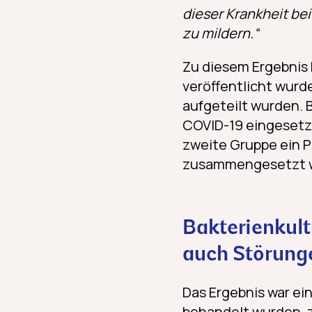
dieser Krankheit be
zu mildern.“
Zu diesem Ergebnis k
veröffentlicht wurd
aufgeteilt wurden. 
COVID-19 eingeset
zweite Gruppe ein P
zusammengesetzt 
Bakterien­kult
auch Störung
Das Ergebnis war ein
behandelt wurden, z