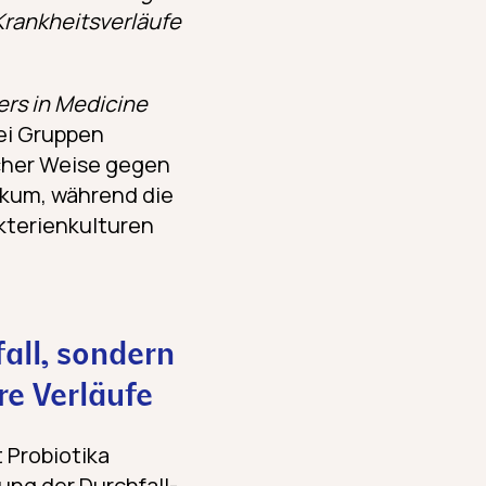
Krankheitsverläufe
ers in Medicine
wei Gruppen
scher Weise gegen
tikum, während die
terien­kulturen
fall, sondern
e Verläufe
 Probiotika
ung der Durchfall-