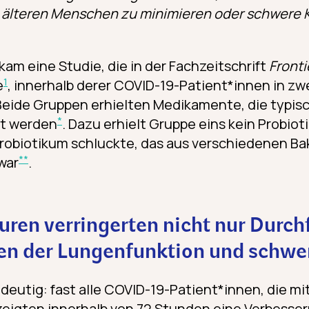
i älteren Menschen zu minimieren oder schwere 
am eine Studie, die in der Fachzeitschrift
Fronti
1
e
, innerhalb derer COVID-19-Patient*innen in z
Beide Gruppen erhielten Medikamente, die typi
*
zt werden
. Dazu erhielt Gruppe eins kein Probio
robiotikum schluckte, das aus verschiedenen Bak
**
war
.
uren verringerten nicht nur Durch
en der Lungenfunktion und schwer
deutig: fast alle COVID-19-Patient*innen, die mit
eigten innerhalb von 72 Stunden eine Verbesser