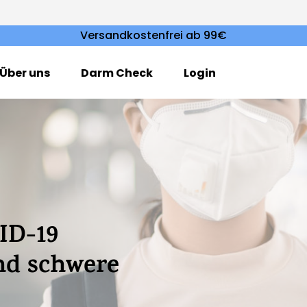
Versandkostenfrei ab 99€
Über uns
Darm Check
Login
ID-19
nd schwere