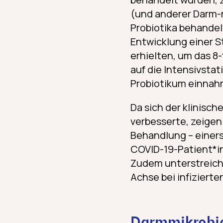
(und anderer Darm-r
Probiotika behandelt
Entwicklung einer S
erhielten, um das 8
auf die Intensivstat
Probiotikum einnah
Da sich der klinisc
verbesserte, zeigen 
Behandlung – einers
COVID-19-Patient*in
Zudem unterstreich
Achse bei infiziert