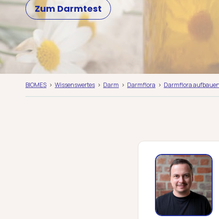
Zum Darmtest
BIOMES
Wissenswertes
Darm
Darmflora
Darmflora aufbaue