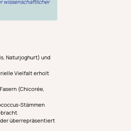
 wissenschaftlicher
s, Naturjoghurt) und
elle Vielfalt erholt
 Fasern (Chicorée,
erococcus-Stämmen
ebracht.
oder überrepräsentiert