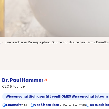
n
Essen nach einer Darmspiegelung: So unterstützt du deinen Darm & Darmflor
Dr. Paul Hammer
↗
CEO & Founder
Wissenschaftlich geprüft von
BIOMES Wissenschaftsteam
Lesezeit
Veröffentlicht
Aktualisie
11 Min.
9. Dezember 2019