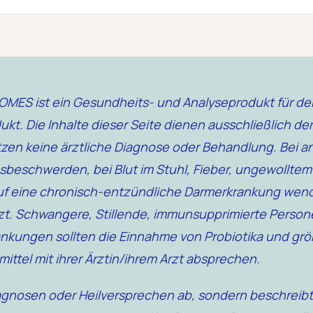
IOMES ist ein Gesundheits- und Analyseprodukt für d
kt. Die Inhalte dieser Seite dienen ausschließlich de
tzen keine ärztliche Diagnose oder Behandlung. Bei 
eschwerden, bei Blut im Stuhl, Fieber, ungewolltem
f eine chronisch-entzündliche Darmerkrankung wende
rzt. Schwangere, Stillende, immunsupprimierte Pers
ankungen sollten die Einnahme von Probiotika und g
ittel mit ihrer Ärztin/ihrem Arzt absprechen.
agnosen oder Heilversprechen ab, sondern beschreib