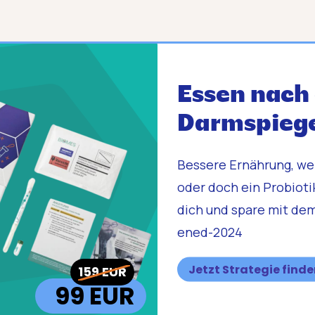
Essen nach 
Darmspieg
Bessere Ernährung, we
oder doch ein Probiot
dich und spare mit dem
ened-2024
Jetzt Strategie find
159 EUR
99 EUR