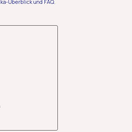
tika-Überblick und FAQ.
Kategorie
Deine Daten sind wichtig für uns und werden sicher behandelt. Mit
sparen-Button" meldest du dich im Newsletter an & akze
Datenschutzerklärung
Jetzt 10% sparen
n