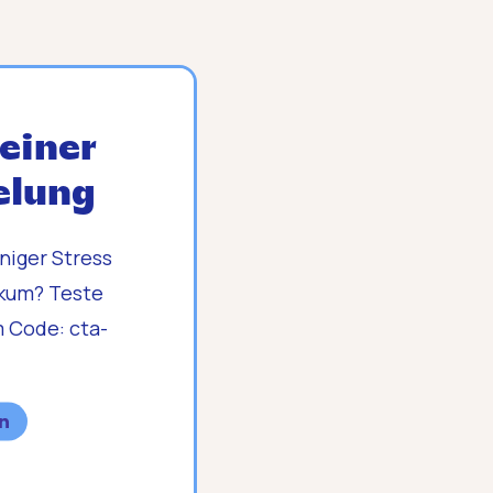
einer
elung
niger Stress
ikum? Teste
 Code: cta-
en