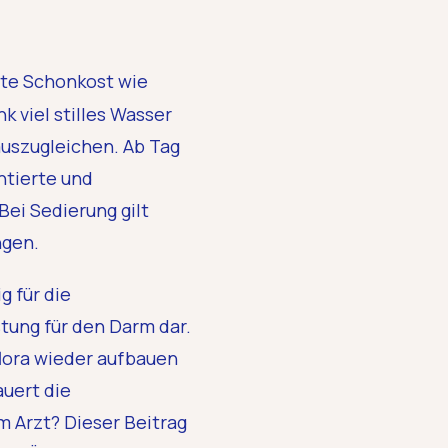
hte Schonkost wie
k viel stilles Wasser
auszugleichen. Ab Tag
ntierte und
Bei Sedierung gilt
ngen.
Spare 10 % auf deine
Darmfloratest
g für die
Melde dich für unseren News
tung für den Darm dar.
bleibe über Darmthemen in
lora wieder aufbauen
und spare 10 % bei deiner Be
auert die
Name
Email
m Arzt? Dieser Beitrag