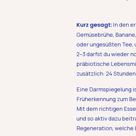
Kurz gesagt:
In den e
Gemüsebrühe, Banane, ge
oder ungesüßten Tee, u
2–3 darfst du wieder n
präbiotische Lebensmit
zusätzlich: 24 Stunden
Eine Darmspiegelung is
Früherkennung zum Beis
Mit dem richtigen Ess
und so aktiv dazu beitr
Regeneration, welche L