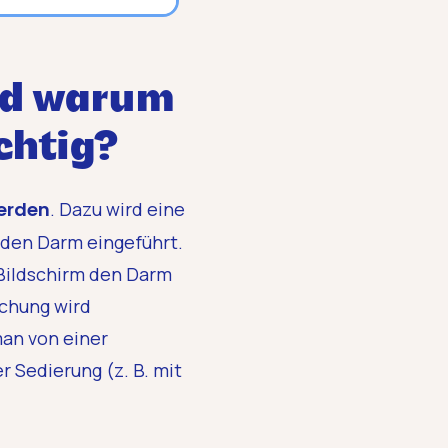
nd warum
chtig?
erden
. Dazu wird eine
 den Darm eingeführt.
 Bildschirm den Darm
chung wird
man von einer
r Sedierung (z. B. mit