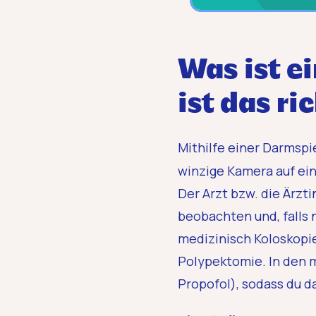
Was ist 
ist das r
Mithilfe einer Darmsp
winzige Kamera auf ei
Der Arzt bzw. die Ärz
beobachten und, falls
medizinisch Koloskopi
Polypektomie. In den m
Propofol), sodass du 