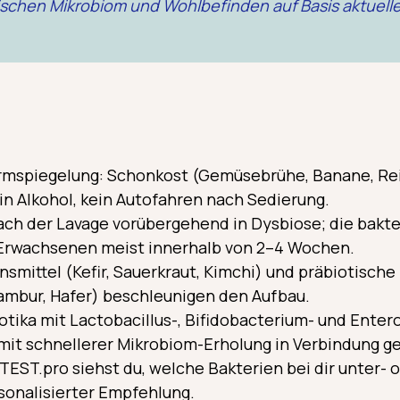
hen Mikrobiom und Wohlbefinden auf Basis aktueller
rmspiegelung: Schonkost (Gemüsebrühe, Banane, Rei
kein Alkohol, kein Autofahren nach Sedierung.
ach der Lavage vorübergehend in Dysbiose; die bakteri
 Erwachsenen meist innerhalb von 2–4 Wochen.
smittel (Kefir, Sauerkraut, Kimchi) und präbiotische
ambur, Hafer) beschleunigen den Aufbau.
otika mit Lactobacillus-, Bifidobacterium- und Ent
mit schnellerer Mikrobiom-Erholung in Verbindung g
EST.pro siehst du, welche Bakterien bei dir unter- 
rsonalisierter Empfehlung.