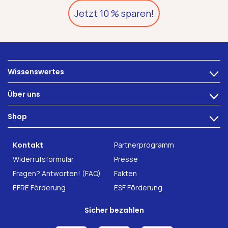
Jetzt 10 % sparen!
Wissenswertes
>
Ernährung
Über uns
>
Darmbeschwerden
Technologie
Shop
Darmgesundheit
>
Karriere
INTEST.pro
Fitness & Wohlbefinden
B2B Solutions
Kontakt
Partnerprogramm
Nahrungsergänzung
Forschung
Widerrufsformular
Presse
Fragen? Antworten! (FAQ)
Fakten
EFRE Förderung
ESF Förderung
Sicher bezahlen