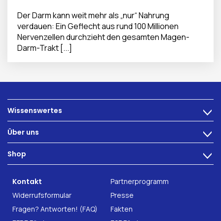
Der Darm kann weit mehr als „nur“ Nahrung
verdauen: Ein Geflecht aus rund 100 Millionen
Nervenzellen durchzieht den gesamten Magen-
Darm-Trakt [...]
Wissenswertes
>
Ernährung
Über uns
>
Darmbeschwerden
Technologie
Shop
Darmgesundheit
>
Karriere
INTEST.pro
Fitness & Wohlbefinden
B2B Solutions
Kontakt
Partnerprogramm
Nahrungsergänzung
Forschung
Widerrufsformular
Presse
Fragen? Antworten! (FAQ)
Fakten