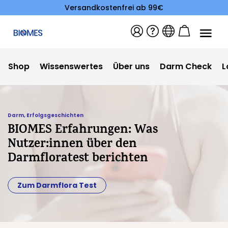
Versandkostenfrei ab 99€
Shop
Wissenswertes
Über uns
Darm Check
L
Darm
,
Erfolgsgeschichten
BIOMES Erfahrungen: Was
Nutzer:innen über den
Darmfloratest berichten
Zum Darmflora Test