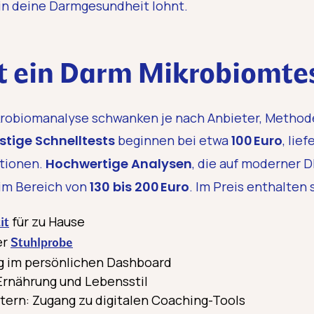
n in deine Darmgesundheit lohnt.
t ein Darm Mikrobiomte
ikrobiomanalyse schwanken je nach Anbieter, Method
tige Schnelltests
beginnen bei etwa
100 Euro
, lie
ationen.
Hochwertige Analysen
, die auf moderner
 im Bereich von
130 bis 200 Euro
. Im Preis enthalten 
für zu Hause
it
er
Stuhlprobe
g im persönlichen Dashboard
Ernährung und Lebensstil
ern: Zugang zu digitalen Coaching-Tools