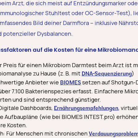
eim Arzt, die sich meist auf Entzündungsmarker od
 immunologischer Stuhltest oder OC-Sensor-Test), li
mfassendes Bild deiner Darmflora – inklusive Nährst
nd potenzieller Dysbalancen.
ussfaktoren auf die Kosten für eine Mikrobiomana
r Preis für einen Mikrobiom Darmtest beim Arzt ist m
iomanalyse zu Hause (z. B. mit
)
DNA-Sequenzierung
chwertige Anbieter wie
setzen auf Shotgun-
BIOMES
über 7.100 Bakterienspezies erfasst. Einfachere Mik
Arten und sind entsprechend günstiger.
Digitale Dashboards,
, virtu
Ernährungs­empfehlungen
te Aufbaupläne (wie bei BIOMES INTEST.pro) erhöhe
re Kosten.
: Für Menschen mit chronischen
Verdauungsproble