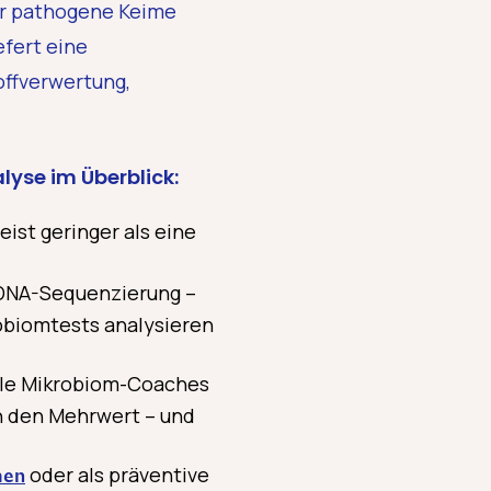
er pathogene Keime
efert eine
offverwertung,
lyse im Überblick:
eist geringer als eine
DNA-Sequenzierung –
robiomtests analysieren
elle Mikrobiom-Coaches
n den Mehrwert – und
oder als präventive
men