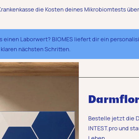
e Krankenkasse die Kosten deines Mikrobiomtests übe
 einen Laborwert? BIOMES liefert dir ein personalis
 klaren nächsten Schritten.
Darmflor
Bestelle jetzt die
INTEST.pro und sta
Leben.