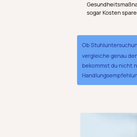
Gesundheitsmaßnahm
sogar Kosten spare
Ob Stuhluntersuchun
vergleiche genau den
bekommst du nicht nu
Handlungsempfehlung