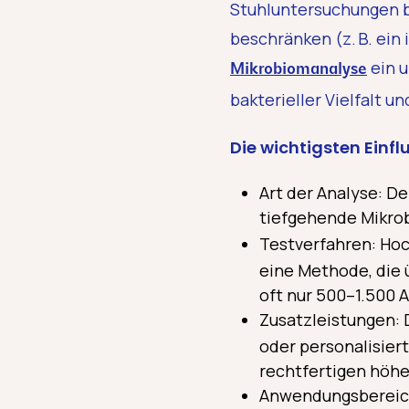
Stuhluntersuchungen b
beschränken (z. B. ein
ein u
Mikrobiomanalyse
bakterieller Vielfalt u
Die wichtigsten Einfl
Art der Analyse: De
tiefgehende Mikrob
Testverfahren: Ho
eine Methode, die 
oft nur 500–1.500 
Zusatzleistungen: 
oder personalisier
rechtfertigen höhe
Anwendungsbereich