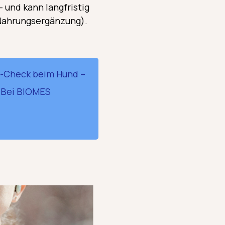
und kann langfristig
 Nahrungsergänzung).
a-Check beim Hund –
. Bei BIOMES