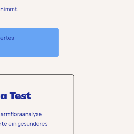
rnimmt.
iertes
a Test
 Darmfloraanalyse
rte ein gesünderes