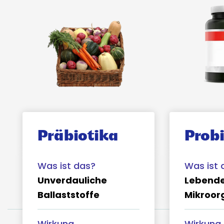
Präbiotika
Prob
Unverdauliche
Lebend
Ballaststoffe
Mikroor