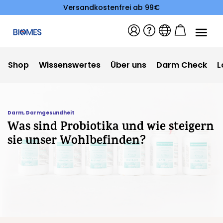
Versandkostenfrei ab 99€
Shop
Wissenswertes
Über uns
Darm Check
L
Darm
,
Darmgesundheit
Was sind Probiotika und wie steigern
sie unser Wohlbefinden?