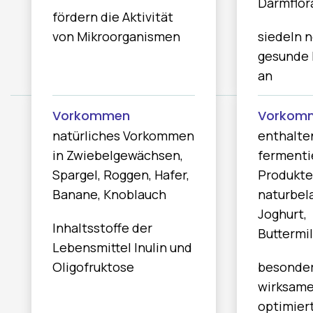
Darmflor
fördern die Aktivität
von Mikroorganismen
siedeln 
gesunde 
an
natürliches Vorkommen
enthalte
in Zwiebelgewächsen,
fermenti
Spargel, Roggen, Hafer,
Produkte
Banane, Knoblauch
naturbe
Joghurt,
Inhaltsstoffe der
Buttermil
Lebensmittel Inulin und
Oligofruktose
besonde
wirksame
optimier