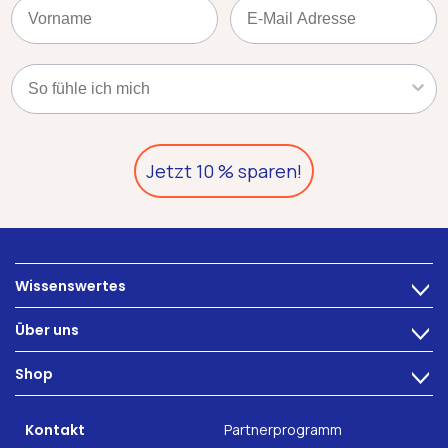
Name
Email
Kategorie
Jetzt 10 % sparen!
Wissenswertes
>
Ernährung
Über uns
>
Darmbeschwerden
Technologie
Shop
Darmgesundheit
>
Karriere
INTEST.pro
Fitness & Wohlbefinden
B2B Solutions
Kontakt
Partnerprogramm
Nahrungsergänzung