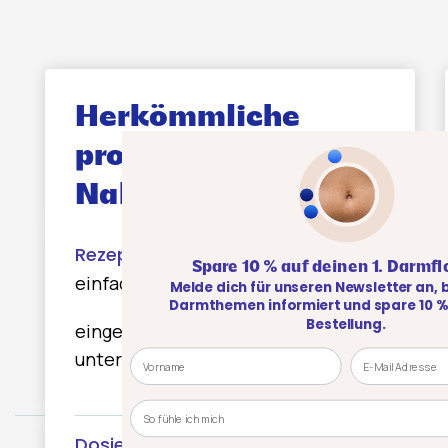
Herkömmliche
probiotische
Nahrungsergänzung
Spare 10 % auf deinen 1. Darmfloratest
einfache Standardrezepturen
Melde dich für unseren Newsletter an, bleibe über
Darmthemen informiert und spare 10 % bei deiner
Bestellung.
eingeschränkte Wirkung mit wenig
Name
Email
unterschiedlichen Kulturen
Kategorie