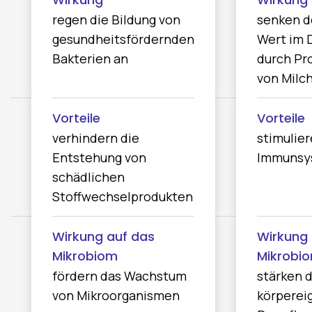
regen die Bildung von
senken d
gesundheitsfördernden
Wert im 
Bakterien an
durch Pr
von Milc
verhindern die
stimulie
Entstehung von
Immunsy
schädlichen
Stoffwechselprodukten
fördern das Wachstum
stärken d
von Mikroorganismen
körperei