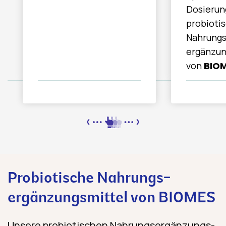
Dosierun
probioti
Nahrungs
ergänzun
von
BIOM
Probiotische Nahrungs­
ergänzungs­mittel von BIOMES
Unsere probiotischen Nahrungs­ergänzungs­