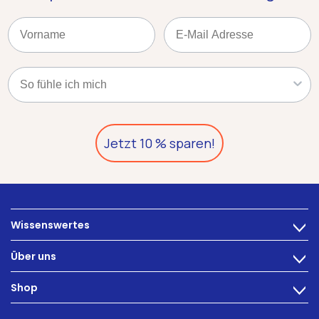
Name
Email
Kategorie
Jetzt 10 % sparen!
Wissenswertes
>
Ernährung
Über uns
>
Darmbeschwerden
Technologie
Shop
Darmgesundheit
>
Karriere
INTEST.pro
Fitness & Wohlbefinden