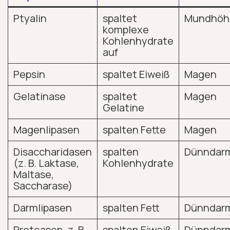
Ptyalin
spaltet
Mundhöh
komplexe
Kohlenhydrate
auf
Pepsin
spaltet Eiweiß
Magen
Gelatinase
spaltet
Magen
Gelatine
Magenlipasen
spalten Fette
Magen
Disaccharidasen
spalten
Dünndar
(z. B. Laktase,
Kohlenhydrate
Maltase,
Saccharase)
Darmlipasen
spalten Fett
Dünndar
Proteasen, z. B.
spalten Eiweiß
Dünndar