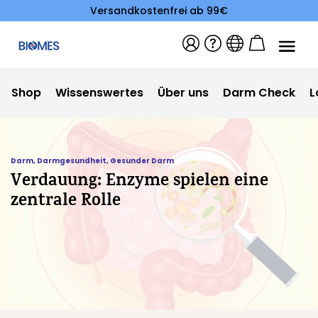
Versandkostenfrei ab 99€
Shop
Wissenswertes
Über uns
Darm Check
L
Darm
,
Darmgesundheit
,
Gesunder Darm
Verdauung: Enzyme spielen eine
zentrale Rolle