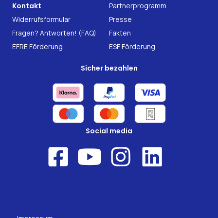
B2B Solutions
Kontakt
Partnerprogramm
Nahrungsergänzung
Forschung
Widerrufsformular
Presse
Fragen? Antworten! (FAQ)
Fakten
EFRE Förderung
ESF Förderung
Sicher bezahlen
Social media