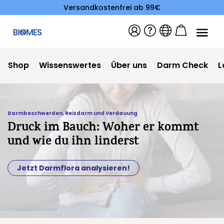
Versandkostenfrei ab 99€
Shop
Wissenswertes
Über uns
Darm Check
L
Darmbeschwerden
,
Reizdarm und Verdauung
Druck im Bauch: Woher er kommt
und wie du ihn linderst
Jetzt Darmflora analysieren!