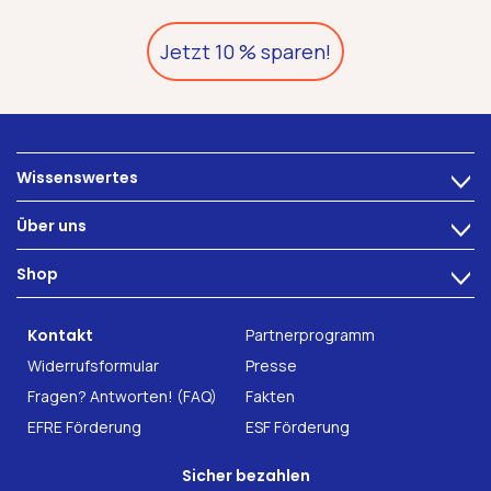
Jetzt 10 % sparen!
Wissenswertes
>
Ernährung
Über uns
>
Darmbeschwerden
Technologie
Shop
Darmgesundheit
>
Karriere
INTEST.pro
Fitness & Wohlbefinden
B2B Solutions
Kontakt
Partnerprogramm
Nahrungsergänzung
Forschung
Widerrufsformular
Presse
Fragen? Antworten! (FAQ)
Fakten
EFRE Förderung
ESF Förderung
Sicher bezahlen