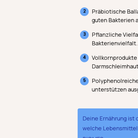
Präbiotische Ball
guten Bakterien a
Pflanzliche Vielf
Bakterienvielfalt.
Vollkornprodukte 
Darmschleimhaut
Polyphenolreiche 
unterstützen au
Deine Ernährung ist d
welche Lebensmittel