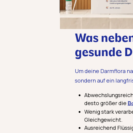
Was neben 
gesunde D
Um deine Darmflora nac
sondern auf ein langfr
Abwechslungsreich 
desto größer die
Ba
Wenig stark verarb
Gleichgewicht.
Ausreichend Flüssi