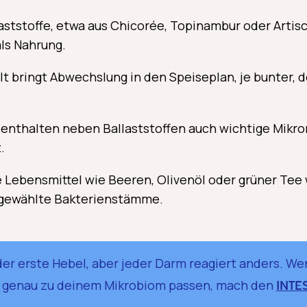
aststoffe, etwa aus Chicorée, Topinambur oder Arti
ls Nahrung.
alt bringt Abwechslung in den Speiseplan, je bunter, d
enthalten neben Ballaststoffen auch wichtige Mikron
.
Lebensmittel wie Beeren, Olivenöl oder grüner Tee 
sgewählte Bakterienstämme.
er erste Hebel, aber jeder Darm reagiert anders. Wen
 genau zu deinem Mikrobiom passen, mach den
INTES