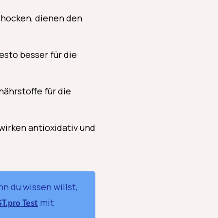
schocken, dienen den
esto besser für die
ährstoffe für die
wirken antioxidativ und
n du wissen willst,
mit
T.pro
Test