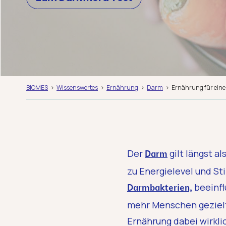
BIOMES
Wissenswertes
Ernährung
Darm
Ernährung für eine 
Der
gilt längst a
Darm
zu Energielevel und S
beeinfl
Darmbakterien,
mehr Menschen gezielt
Ernährung dabei wirkli