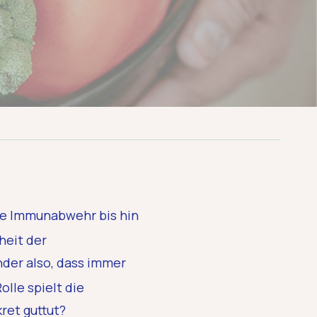
die Immunabwehr bis hin
heit der
nder also, dass immer
lle spielt die
ret guttut?