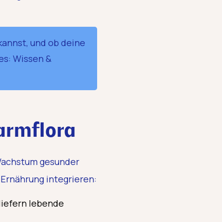
kannst, und ob deine
es: Wissen &
armflora
achstum gesunder
 Ernährung integrieren:
liefern lebende