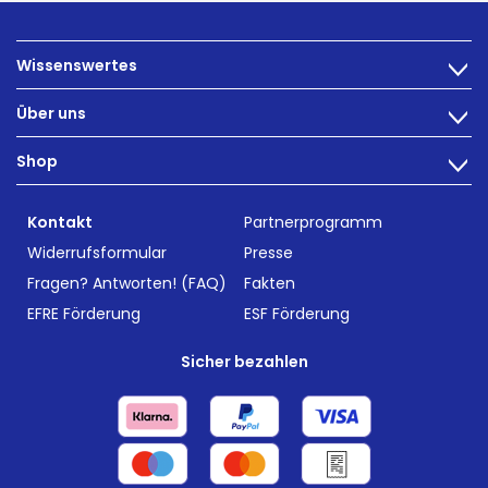
Wissenswertes
>
Ernährung
Über uns
>
Darmbeschwerden
Technologie
Shop
Darmgesundheit
>
Karriere
INTEST.pro
Fitness & Wohlbefinden
B2B Solutions
Kontakt
Partnerprogramm
Nahrungsergänzung
Forschung
Widerrufsformular
Presse
Fragen? Antworten! (FAQ)
Fakten
EFRE Förderung
ESF Förderung
Sicher bezahlen