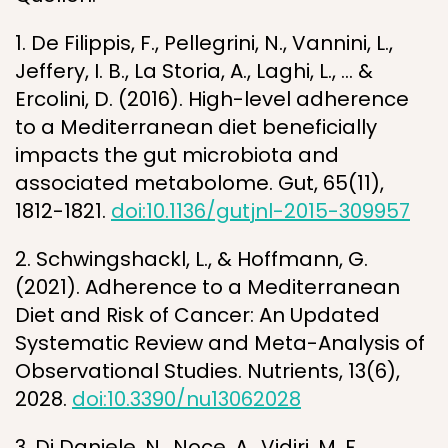
1. De Filippis, F., Pellegrini, N., Vannini, L.,
Jeffery, I. B., La Storia, A., Laghi, L., … &
Ercolini, D. (2016). High-level adherence
to a Mediterranean diet beneficially
impacts the gut microbiota and
associated metabolome. Gut, 65(11),
1812-1821.
doi:10.1136/gutjnl-2015-309957
2. Schwingshackl, L., & Hoffmann, G.
(2021). Adherence to a Mediterranean
Diet and Risk of Cancer: An Updated
Systematic Review and Meta-Analysis of
Observational Studies. Nutrients, 13(6),
2028.
doi:10.3390/nu13062028
3. Di Daniele, N., Noce, A., Vidiri, M. F.,