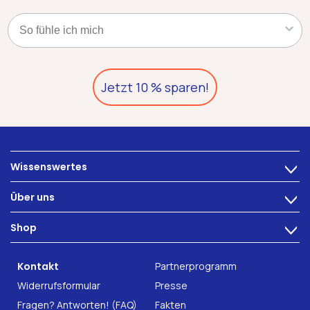
Kategorie
Jetzt 10 % sparen!
Wissenswertes
>
Ernährung
Über uns
>
Darmbeschwerden
Technologie
Shop
Darmgesundheit
>
Karriere
INTEST.pro
Fitness & Wohlbefinden
B2B Solutions
Kontakt
Partnerprogramm
Nahrungsergänzung
Forschung
Widerrufsformular
Presse
Fragen? Antworten! (FAQ)
Fakten