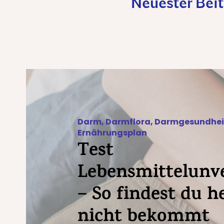
Neuester Bei
Test Lebensmittelunverträglichkeit – 
Darm
,
Darmflora
,
Darmgesundhei
Ernährungsplan
Test
Lebensmittelunve
– So findest du h
nicht bekommt