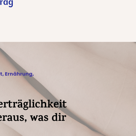
trag
So findest du heraus, was dir nicht bekomm
t
,
Ernährung
,
rträglichkeit
eraus, was dir