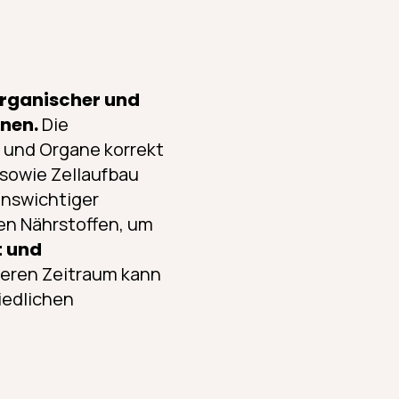
rganischer und
enen.
Die
n und Organe korrekt
sowie Zellaufbau
enswichtiger
len Nährstoffen, um
t und
geren Zeitraum kann
iedlichen