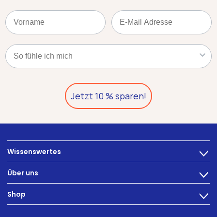
Name
Email
Kategorie
Jetzt 10 % sparen!
Wissenswertes
>
Ernährung
Über uns
>
Darmbeschwerden
Technologie
Shop
Darmgesundheit
>
Karriere
INTEST.pro
Fitness & Wohlbefinden
B2B Solutions