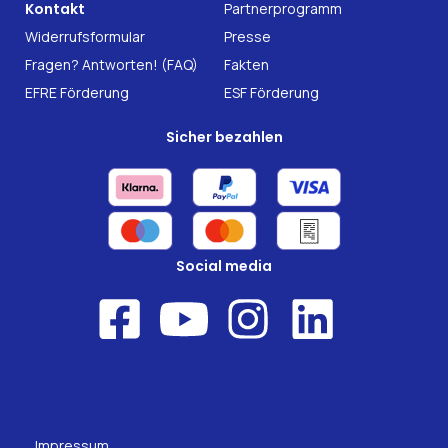
Kontakt
Partnerprogramm
Nahrungsergänzung
Forschung
Widerrufsformular
Presse
Fragen? Antworten! (FAQ)
Fakten
EFRE Förderung
ESF Förderung
Sicher bezahlen
Social media
Impressum