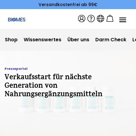
Versandkostenfrei ab 99€
Shop
Wissenswertes
Über uns
Darm Check
L
Presseportal
Verkaufsstart für nächste
Generation von
Nahrungsergänzungsmitteln