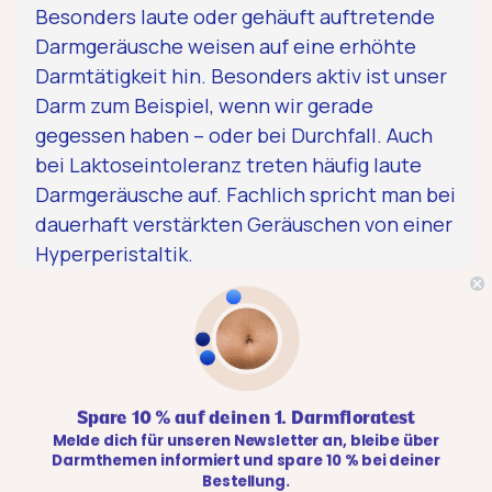
Besonders laute oder gehäuft auftretende
Darmgeräusche weisen auf eine erhöhte
Darmtätigkeit hin. Besonders aktiv ist unser
Darm zum Beispiel, wenn wir gerade
gegessen haben – oder bei Durchfall. Auch
bei Laktoseintoleranz treten häufig laute
Darmgeräusche auf. Fachlich spricht man bei
dauerhaft verstärkten Geräuschen von einer
Hyperperistaltik.
Verringerte Darmgeräusche:
Während des Schlafs, aber auch z. B. durch
Spare 10 % auf deinen 1. Darmfloratest
die Einnahme von Medikamenten treten
Melde dich für unseren Newsletter an, bleibe über
Darmthemen informiert und spare 10 % bei deiner
Darmgeräusche seltener auf bzw. sind leiser
Bestellung.