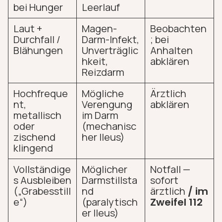
bei Hunger
Leerlauf
Laut +
Magen-
Beobachten
Durchfall /
Darm-Infekt,
; bei
Blähungen
Unverträglic
Anhalten
hkeit,
abklären
Reizdarm
Hochfreque
Mögliche
Ärztlich
nt,
Verengung
abklären
metallisch
im Darm
oder
(mechanisc
zischend
her Ileus)
klingend
Vollständige
Möglicher
Notfall —
s Ausbleiben
Darmstillsta
sofort
(„Grabesstill
nd
ärztlich
/ im
e“)
(paralytisch
Zweifel 112
er Ileus)