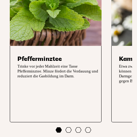
Pfefferminztee
Kamil
Trinke vor jeder Mahlzeit eine Tasse
Etwa zwei 
Pfefferminztee. Minze fördert die Verdauung und
können nic
reduziert die Gasbildung im Darm.
Darmgeräus
gegen Bau
0
1
2
3