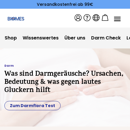
Versandkostenfrei ab 99€
Shop
Wissenswertes
Über uns
Darm Check
L
Darm
Was sind Darmgeräusche? Ursachen,
Bedeutung & was gegen lautes
Gluckern hilft
Zum Darmflora Test