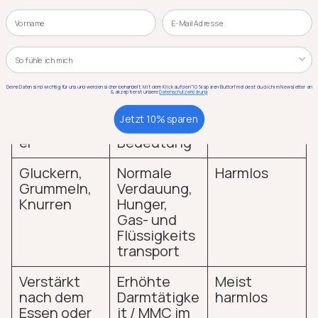
und kaum wahrnehmbar.
Name
Email
Kategorie
Wie klingen Darmgeräusche und
wann sind sie ein Warnsignal?
Deine Daten sind wichtig für uns und werden sicher behandelt. Mit dem Klick auf den "10% sparen-Button" meldest du dich im Newsletter an
& akzeptierst unsere
Datenschutzerklärung
Jetzt 10% sparen
Klang/Must
Mögliche
Einordnung
er
Bedeutung
Gluckern,
Normale
Harmlos
Grummeln,
Verdauung,
Knurren
Hunger,
Gas- und
Flüssigkeits
transport
Verstärkt
Erhöhte
Meist
nach dem
Darmtätigke
harmlos
Essen oder
it / MMC im