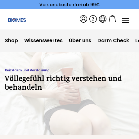
Versandkostenfrei ab 99€
Shop
Wissenswertes
Über uns
Darm Check
L
Reizdarm und Verdauung
Völlegefühl richtig verstehen und
behandeln