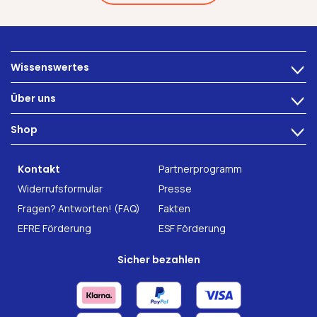
Wissenswertes
>
Ernährung
Über uns
>
Darmbeschwerden
Technologie
Shop
Darmgesundheit
>
Karriere
INTEST.pro
Fitness & Wohlbefinden
B2B Solutions
Kontakt
Partnerprogramm
Nahrungsergänzung
Forschung
Widerrufsformular
Presse
Fragen? Antworten! (FAQ)
Fakten
EFRE Förderung
ESF Förderung
Sicher bezahlen