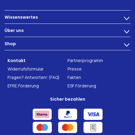
Wissenswertes
>
Ernährung
Über uns
>
Darmbeschwerden
Technologie
Shop
Darmgesundheit
>
Karriere
INTEST.pro
Fitness & Wohlbefinden
B2B Solutions
Kontakt
Partnerprogramm
Nahrungsergänzung
Forschung
Widerrufsformular
Presse
Fragen? Antworten! (FAQ)
Fakten
EFRE Förderung
ESF Förderung
Sicher bezahlen