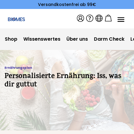
Versandkostenfrei ab 99€
Shop
Wissenswertes
Über uns
Darm Check
L
Ernährungsplan
Personalisierte Ernährung: Iss, was
dir guttut