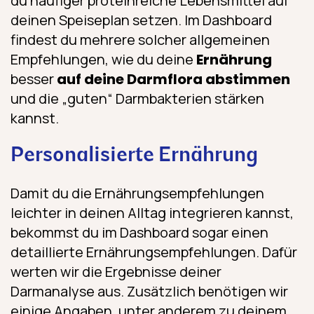
du häufiger proteinreiche Lebensmittel auf
deinen Speiseplan setzen. Im Dashboard
findest du mehrere solcher allgemeinen
Empfehlungen, wie du deine
Ernährung
besser
auf deine Darmflora abstimmen
und die „guten“ Darmbakterien stärken
kannst.
Personalisierte Ernährung
Damit du die Ernährungs­empfehlungen
leichter in deinen Alltag integrieren kannst,
bekommst du im Dashboard sogar einen
detaillierte Ernährungs­empfehlungen. Dafür
Spare 10 % auf deinen 1. Darmfloratest
werten wir die Ergebnisse deiner
Melde dich für unseren Newsletter an, bleibe über
Darmanalyse aus. Zusätzlich benötigen wir
Darmthemen informiert und spare 10 % bei deiner
Bestellung.
einige Angaben, unter anderem zu deinem