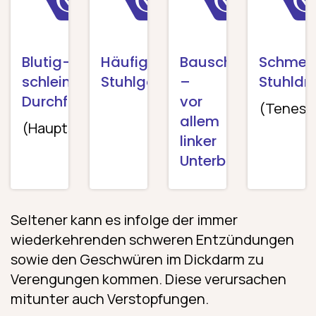
Blutig-
Häufiger
Bauschmerzen
Schmerz
schleimige
Stuhlgang
–
Stuhldr
Durchfälle
vor
(Tenes
allem
(Hauptsymptom)
linker
Unterbauch
Seltener kann es infolge der immer
wiederkehrenden schweren Entzündungen
sowie den Geschwüren im Dickdarm zu
Verengungen kommen. Diese verursachen
mitunter auch Verstopfungen.