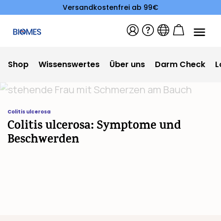
Versandkostenfrei ab 99€
Shop
Wissenswertes
Über uns
Darm Check
L
Colitis ulcerosa
Colitis ulcerosa: Symptome und
Beschwerden