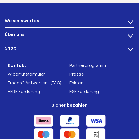
Wissenswertes
>
Ernährung
Über uns
>
Darmbeschwerden
Technologie
Shop
Darmgesundheit
>
Karriere
INTEST.pro
Fitness & Wohlbefinden
B2B Solutions
Kontakt
Partnerprogramm
Nahrungsergänzung
Forschung
Widerrufsformular
Presse
Fragen? Antworten! (FAQ)
Fakten
EFRE Förderung
ESF Förderung
Sicher bezahlen