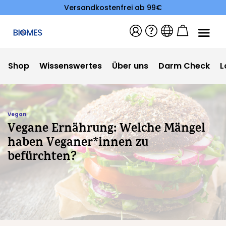
Versandkostenfrei ab 99€
Shop
Wissenswertes
Über uns
Darm Check
L
Vegan
Vegane Ernährung: Welche Mängel
haben Veganer*innen zu
befürchten?