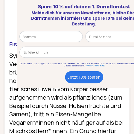
Spare 10 % auf deinen 1. Darmfloratest
Melde dich für unseren Newsletter an, bleibe über
Darmthemen informiert und spare 10 % bei deiner
Bestellung.
Name
Email
Eisen
Kategorie
Symptome eines Eisen-Mangels bei
Veganern*innen sind zum Beispiel
Deine Daten sind wichtig für uns und werden sicher behandelt. Mit dem Klick auf den "10% sparen-Button" meldest du dich im Newsletter an
& akzeptierst unsere
Datenschutzerklärung
brüchige Haare und Nägel sowie eine
Jetzt 10% sparen
höhere Infektanfälligkeit. Obwohl
tierisches Eiweiß vom Körper besser
aufgenommen wird als pflanzliches (zum
Beispiel durch Nüsse, Hülsenfrüchte und
Samen), tritt ein Eisen-Mangel bei
Veganern*innen nicht häufiger auf als bei
Mischköstlern*innen. Ein Grund hierfür