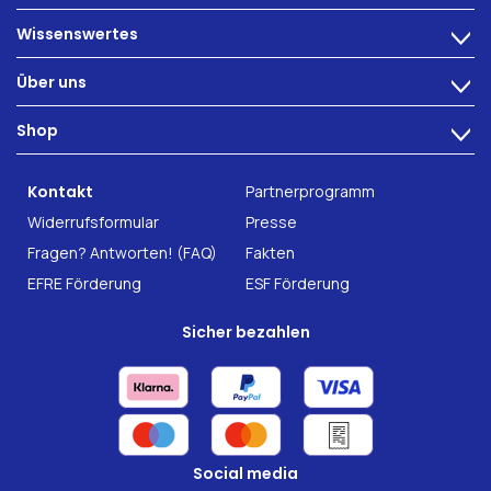
Wissenswertes
>
Ernährung
Über uns
>
Darmbeschwerden
Technologie
Shop
Darmgesundheit
>
Karriere
INTEST.pro
Fitness & Wohlbefinden
B2B Solutions
Kontakt
Partnerprogramm
Nahrungsergänzung
Forschung
Widerrufsformular
Presse
Fragen? Antworten! (FAQ)
Fakten
EFRE Förderung
ESF Förderung
Sicher bezahlen
Social media