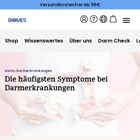
Versandkostenfrei ab 99€
Shop
Wissenswertes
Über uns
Darm Check
L
Darm
,
Darmerkrankungen
Die häufigsten Symptome bei
Darmerkrankungen