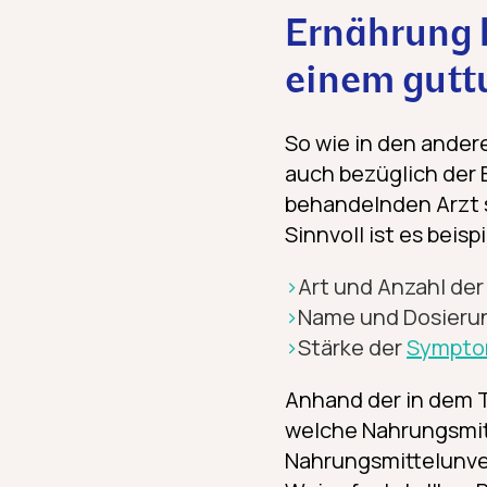
Ernährung b
einem gutt
So wie in den ander
auch bezüglich der E
behandelnden Arzt 
Sinnvoll ist es beis
Art und Anzahl der
Name und Dosieru
Stärke der
Sympt
Anhand der in dem 
welche Nahrungsmit
Nahrungs­mittel­unve