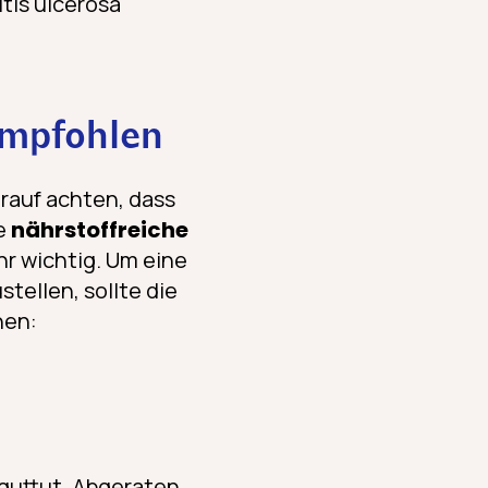
tis ulcerosa
empfohlen
auf achten, dass
ne
nährstoffreiche
hr wichtig. Um eine
tellen, sollte die
hen:
guttut. Abgeraten