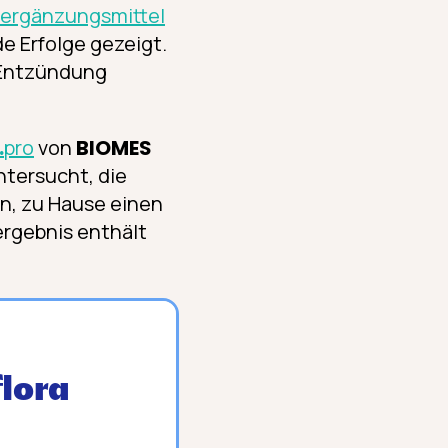
­ergänzungs­mittel
de Erfolge gezeigt.
e Entzündung
.
pro
von
BIOMES
ntersucht, die
n, zu Hause einen
ergebnis enthält
lora