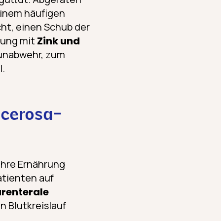
 einem häufigen
cht, einen Schub der
gung mit
Zink und
munabwehr, zum
l.
lcerosa-
 ihre Ernährung
tienten auf
renterale
en Blutkreislauf