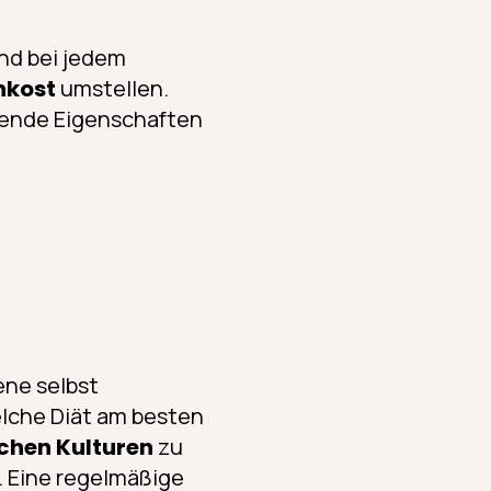
und bei jedem
nkost
umstellen.
lgende Eigenschaften
ene selbst
elche Diät am besten
chen Kulturen
zu
n. Eine regelmäßige