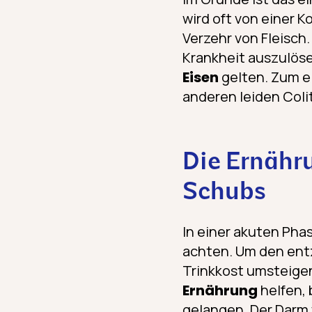
wird oft von einer K
Verzehr von Fleisch
Krankheit auszulös
Eisen
gelten. Zum e
anderen leiden Coli
Die Ernähru
Schubs
In einer akuten Phas
achten. Um den ent
Trinkkost umsteigen
Ernährung
helfen, 
gelangen. Der Darm 