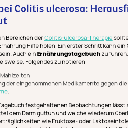
ei Colitis ulcerosa: Heraus
ut
en Bereichen der
Colitis-ulcerosa-Therapie
sollt
rnährung Hilfe holen. Ein erster Schritt kann ei
sein. Auch ein
Ernährungstagebuch
zu führen,
pielsweise, Folgendes zu notieren:
 Mahlzeiten
ng der eingenommenen Medikamente gegen di
ome
.
Tagebuch festgehaltenen Beobachtungen lässt s
tel dem Darm guttun und welche wiederum über
rträg­lichkeiten wie Fruktose- oder Laktoseintol