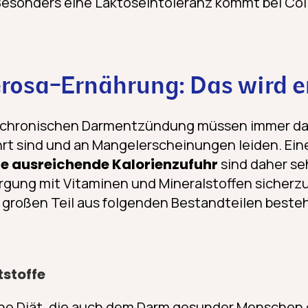
 Besonders eine Laktoseintoleranz kommt bei Coli
cerosa-Ernährung: Das wird 
r chronischen Darmentzündung müssen immer dar
hrt sind und an Mangelerscheinungen leiden. Ei
ne ausreichende Kalorienzufuhr
sind daher se
gung mit Vitaminen und Mineralstoffen sicherzus
 großen Teil aus folgenden Bestandteilen beste
tstoffe
ine Diät, die auch dem Darm gesunder Menschen 