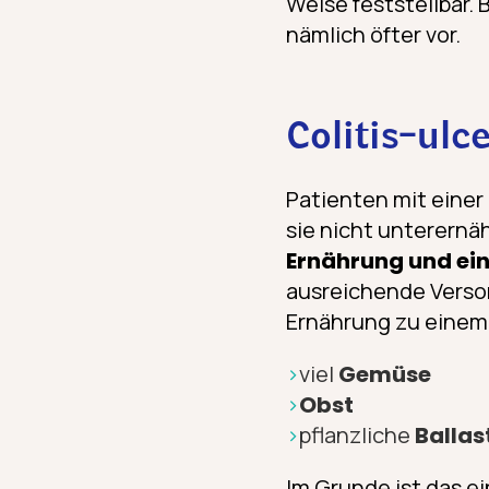
Weise feststellbar.
nämlich öfter vor.
Colitis-ul
Patienten mit eine
sie nicht unterernä
Ernährung und ei
ausreichende Versor
Ernährung zu einem
viel
Gemüse
Obst
pflanzliche
Ballas
Im Grunde ist das e