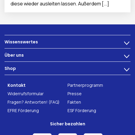
diese wieder ausleiten lassen. Außerdem [...]
Wissenswertes
>
Ernährung
Über uns
>
Darmbeschwerden
Technologie
Shop
Darmgesundheit
>
Karriere
INTEST.pro
Fitness & Wohlbefinden
B2B Solutions
Kontakt
Partnerprogramm
Nahrungsergänzung
Forschung
Widerrufsformular
Presse
Fragen? Antworten! (FAQ)
Fakten
EFRE Förderung
ESF Förderung
Sicher bezahlen