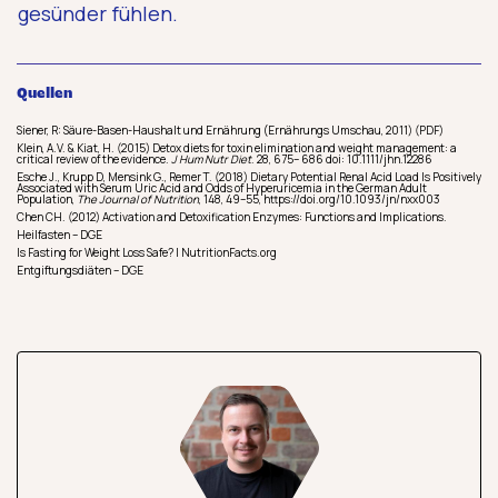
gesünder fühlen.
Quellen
Siener, R: Säure-Basen-Haushalt und Ernährung (Ernährungs Umschau, 2011) (PDF)
Klein, A.V. & Kiat, H. (2015) Detox diets for toxin elimination and weight management: a
critical review of the evidence.
J Hum Nutr Diet
. 28, 675– 686 doi: 10.1111/jhn.12286
Esche J., Krupp D, Mensink G., Remer T. (2018) Dietary Potential Renal Acid Load Is Positively
Associated with Serum Uric Acid and Odds of Hyperuricemia in the German Adult
Population,
The Journal of Nutrition
, 148, 49–55, https://doi.org/10.1093/jn/nxx003
Chen CH. (2012) Activation and Detoxification Enzymes: Functions and Implications.
Heilfasten – DGE
Is Fasting for Weight Loss Safe? | NutritionFacts.org
Entgiftungsdiäten – DGE