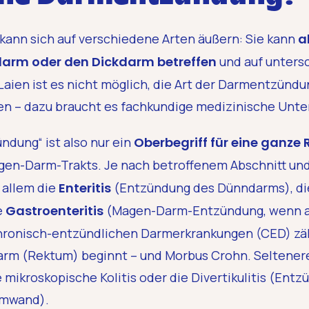
ann sich auf verschiedene Arten äußern: Sie kann
a
arm oder den Dickdarm betreffen
und auf unters
Laien ist es nicht möglich, die Art der Darmentzünd
n – dazu braucht es fachkundige medizinische Unt
ndung“ ist also nur ein
Oberbegriff für eine ganze 
en-Darm-Trakts. Je nach betroffenem Abschnitt und
 allem die
Enteritis
(Entzündung des Dünndarms), d
e
Gastroenteritis
(Magen-Darm-Entzündung, wenn a
 chronisch-entzündlichen Darmerkrankungen (CED) zäh
darm (Rektum) beginnt – und Morbus Crohn. Seltener
e mikroskopische Kolitis oder die Divertikulitis (Ent
rmwand).