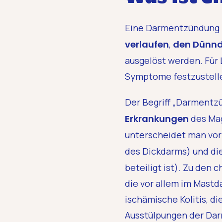
Eine Darmentzündung k
verlaufen
,
den Dünnd
ausgelöst werden. Für 
Symptome festzustelle
Der Begriff „Darmentzü
Erkrankungen
des Mag
unterscheidet man vor
des Dickdarms) und di
beteiligt ist). Zu den
die vor allem im Mast
ischämische Kolitis, di
Ausstülpungen der Da