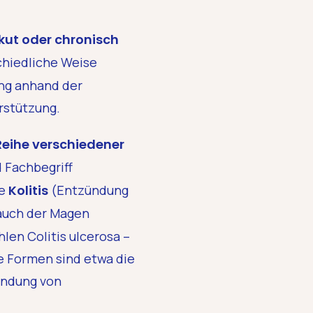
kut oder chronisch
chiedliche Weise
ung anhand der
erstützung.
Reihe verschiedener
 Fachbegriff
ie
Kolitis
(Entzündung
uch der Magen
len Colitis ulcerosa –
e Formen sind etwa die
zündung von