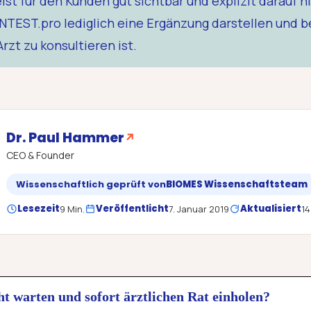
t für den Kunden gut sichtbar und explizit darauf hi
NTEST.pro lediglich eine Ergänzung darstellen und 
rzt zu konsultieren ist.
Dr. Paul Hammer
↗
CEO & Founder
Wissenschaftlich geprüft von
BIOMES Wissenschaftsteam
Lesezeit
Veröffentlicht
Aktualisiert
9 Min.
7. Januar 2019
14
ht warten und sofort ärztlichen Rat einholen?