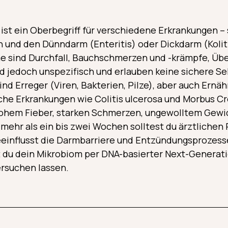
st ein Oberbegriff für verschiedene Erkrankungen – 
n und den Dünndarm (Enteritis) oder Dickdarm (Koliti
sind Durchfall, Bauchschmerzen und -krämpfe, Übel
nd jedoch unspezifisch und erlauben keine sichere S
ind Erreger (Viren, Bakterien, Pilze), aber auch Ern
che Erkrankungen wie Colitis ulcerosa und Morbus C
 hohem Fieber, starken Schmerzen, ungewolltem Gewi
ehr als ein bis zwei Wochen solltest du ärztlichen 
einflusst die Darmbarriere und Entzündungsprozesse
 du dein Mikrobiom per DNA-basierter Next-Generat
rsuchen lassen.