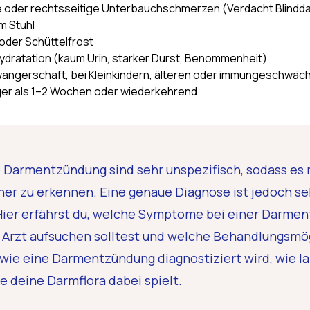
de oder rechtsseitige Unterbauchschmerzen (Verdacht Blind
im Stuhl
oder Schüttelfrost
ydratation (kaum Urin, starker Durst, Benommenheit)
angerschaft, bei Kleinkindern, älteren oder immungeschwäc
er als 1–2 Wochen oder wiederkehrend
Darmentzündung sind sehr unspezifisch, sodass es ni
er zu erkennen. Eine genaue Diagnose ist jedoch seh
Hier erfährst du, welche Symptome bei einer Darme
 Arzt aufsuchen solltest und welche Behandlungsmögl
wie eine Darmentzündung diagnostiziert wird, wie l
e deine Darmflora dabei spielt.