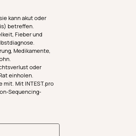
sie kann akut oder
s) betreffen.
keit, Fieber und
elbstdiagnose.
ährung, Medikamente,
rohn.
chtsverlust oder
Rat einholen.
 mit. Mit INTEST.pro
ion-Sequencing-