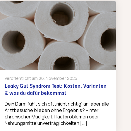
Veröffentlicht am
26. November 2025
Leaky Gut Syndrom Test: Kosten, Varianten
& was du dafür bekommst
Dein Darm fühlt sich oft „nicht richtig“ an, aber alle
Arztbesuche blieben ohne Ergebnis? Hinter
chronischer Müdigkeit, Hautproblemen oder
Nahrungsmittelunverträglichkeiten [...]