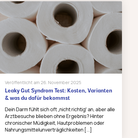
Veröffentlicht am
26. November 2025
Leaky Gut Syndrom Test: Kosten, Varianten
& was du dafür bekommst
Dein Darm fühlt sich oft „nicht richtig“ an, aber alle
Arztbesuche blieben ohne Ergebnis? Hinter
chronischer Müdigkeit, Hautproblemen oder
Nahrungsmittelunverträglichkeiten [...]