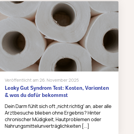
Veröffentlicht am
26. November 2025
Leaky Gut Syndrom Test: Kosten, Varianten
& was du dafür bekommst
Dein Darm fühlt sich oft „nicht richtig“ an, aber alle
Arztbesuche blieben ohne Ergebnis? Hinter
chronischer Müdigkeit, Hautproblemen oder
Nahrungsmittelunverträglichkeiten [...]