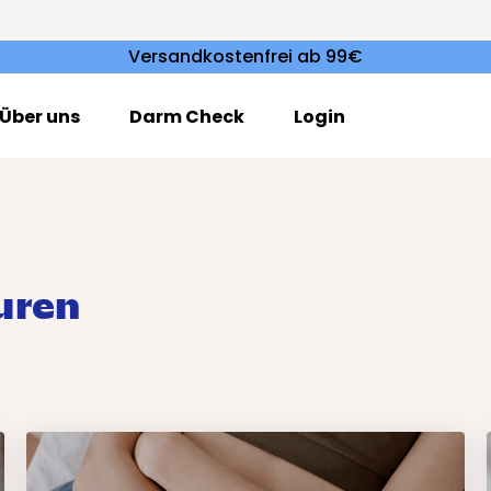
Versandkostenfrei ab 99€
Über uns
Darm Check
Login
uren