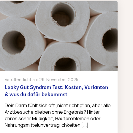
Veröffentlicht am
26. November 2025
Leaky Gut Syndrom Test: Kosten, Varianten
& was du dafür bekommst
Dein Darm fühlt sich oft „nicht richtig“ an, aber alle
Arztbesuche blieben ohne Ergebnis? Hinter
chronischer Müdigkeit, Hautproblemen oder
Nahrungsmittelunverträglichkeiten [...]