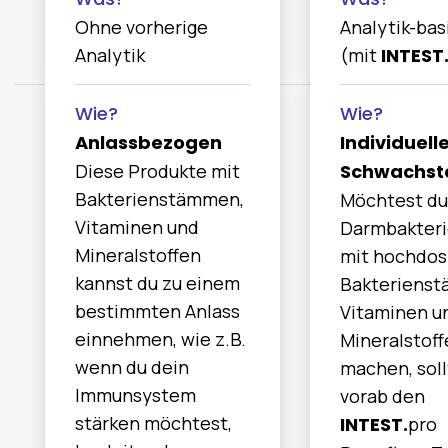
Ohne vorherige
Analytik-bas
Analytik
(mit
INTEST
Anlassbezogen
Individuell
Diese Produkte mit
Schwachste
Bakterienstämmen,
Möchtest du
Vitaminen und
Darmbakteri
Mineralstoffen
mit hochdos
kannst du zu einem
Bakteriens
bestimmten Anlass
Vitaminen u
einnehmen, wie z.B.
Mineralstoff
wenn du dein
machen, soll
Immunsystem
vorab den
stärken möchtest,
INTEST.
pro