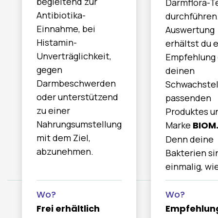
begleitend zur
Darmflora-T
Antibiotika-
durchführen.
Einnahme, bei
Auswertung
Histamin-
erhältst du 
Unverträglichkeit,
Empfehlung 
gegen
deinen
Darmbeschwerden
Schwachstel
oder unterstützend
passenden
zu einer
Produktes u
Nahrungsumstellung
Marke
BIOM
Spare 10 % auf deinen 1. Darmflorates
mit dem Ziel,
Melde dich für unseren Newsletter an, bleibe 
Denn deine
Darmthemen informiert und spare 10 % bei de
abzunehmen.
Bakterien si
Bestellung.
einmalig, wie
Name
Email
Kategorie
Frei erhältlich
Empfehlun