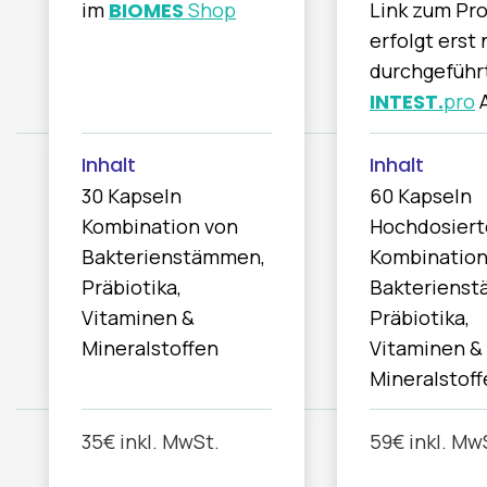
im
BIOMES
Shop
Link zum Pr
Deine Daten sind wichtig für uns und werden sicher behandelt. Mit dem Klick auf den "10% sparen-Button" meldest du 
& akzeptierst unsere
Datenschutzerklärung
erfolgt erst
Jetzt 10% sparen
durchgeführ
INTEST.
pro
A
30 Kapseln
60 Kapseln
Kombination von
Hochdosiert
Bakterienstämmen,
Kombination
Präbiotika,
Bakteriens
Vitaminen &
Präbiotika,
Mineralstoffen
Vitaminen &
Mineralstoff
35€ inkl. MwSt.
59€ inkl. Mw