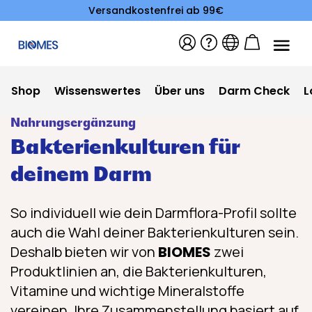
Versandkostenfrei ab 99€
Shop
Wissenswertes
Über uns
Darm Check
L
Nahrungsergänzung
Bakterien­kulturen für
deinem Darm
So individuell wie dein Darmflora-Profil sollte
auch die Wahl deiner Bakterien­kulturen sein.
Deshalb bieten wir von
BIOMES
zwei
Produktlinien an, die Bakterien­kulturen,
Vitamine und wichtige Mineralstoffe
vereinen. Ihre Zusammenstellung basiert auf