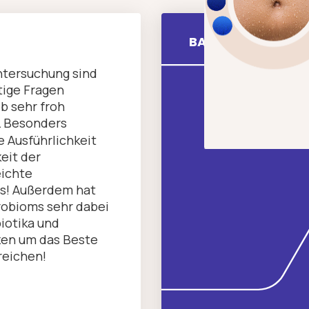
BAKTERIEN­KULTUR
ntersuchung sind
htige Fragen
b sehr froh
. Besonders
 Ausführlichkeit
eit der
eichte
ts! Außerdem hat
robioms sehr dabei
biotika und
zen um das Beste
reichen!