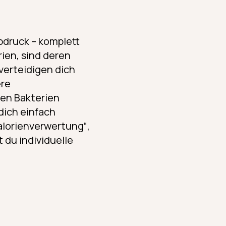
bdruck – komplett
rien, sind deren
verteidigen dich
ere
en Bakterien
dich einfach
lorienverwertung“,
du individuelle