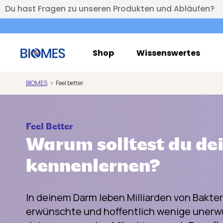
Du hast Fragen zu unseren Produkten und Abläufen?
Shop
Wissenswertes
BIOMES
Feel better
Feel Better
Warum solltest du de
kennenlernen?
In deinem Darm leben Milliarden von Bakter
erwünschte und hoffentlich wenige unerw