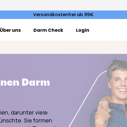
Versandkostenfrei ab 99€
Über uns
Darm Check
Login
inen Darm
ien, darunter viele
ünschte. Sie formen