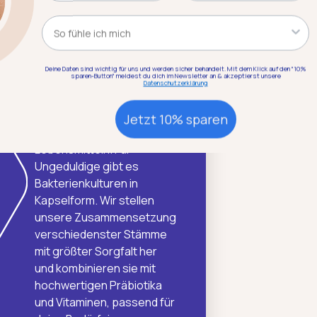
Kategorie
EN FÜR DEINEN DARM
Deine Daten sind wichtig für uns und werden sicher behandelt. Mit dem Klick auf den "10%
sparen-Button" meldest du dich im Newsletter an & akzeptierst unsere
Du kannst deinen Darm mit
Datenschutzerklärung
der richtigen Ernährung
beeinflussen, v. a. mit
Jetzt 10% sparen
präbiotischen
Lebensmitteln. Für
Ungeduldige gibt es
Bakterien­kulturen in
Kapselform. Wir stellen
unsere Zusammensetzung
verschiedenster Stämme
mit größter Sorgfalt her
und kombinieren sie mit
hochwertigen Präbiotika
und Vitaminen, passend für