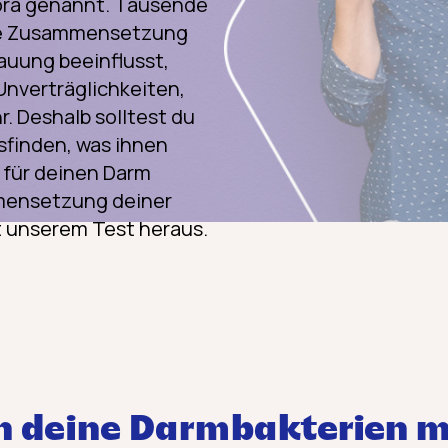
ora genannt. Tausende
die Zusammensetzung
auung beeinflusst,
Unverträglichkeiten,
. Deshalb solltest du
sfinden, was ihnen
r für deinen Darm
mmensetzung deiner
it unserem Test heraus.
 deine Darmbakterien m