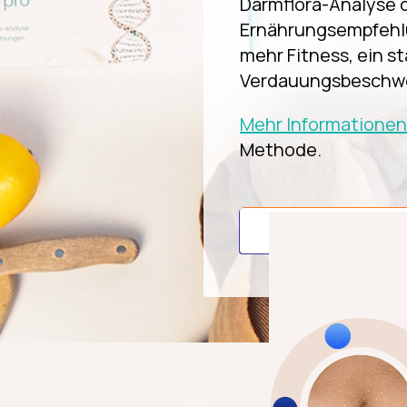
Darmflora-Analyse 
Ernährungs­empfehlu
mehr Fitness, ein 
Verdauungsbeschw
Mehr Informationen
Methode.
INTEST.pro best